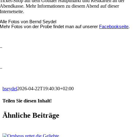
Ticket-Shop auf dem Gothaer Hauptmarkt und Restkarten an der
Abendkasse. Mehr Informationen zu diesem Abend auf dieser
Internetseite.
Alle Fotos von Bernd Seydel
Mehr Fotos von der Probe findet man auf unserer
Facebookseite
.
–
–
bseydel
2026-04-22T19:40:30+02:00
Teilen Sie diesen Inhalt!
Facebook
X
LinkedIn
E-
Ähnliche Beiträge
Mail