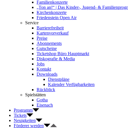
Familienkonzerte
„Ton an!“ | Das Kinder-, Jugend- & Familienpro
Kirchenkonzerte
Friedenstein Open Air
Service
Barrierefreiheit
Kartenvorverkauf
Preise
Abonnements
Gutscheine
Ticketshop Büro Hauptmarkt
Diskografie & Media
Jobs
Kontakt
Downloads
Dienstpläne
Kalender Verfügbarkeiten
Rückblick
Spielstätten
Gotha
Eisenach
Programm
Tickets
Neuigkeiten
Förderer werden