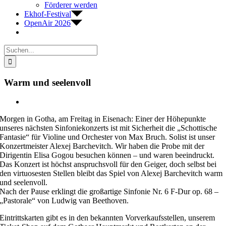
Förderer werden
Ekhof-Festival
OpenAir 2026
Suche
nach:
Warm und seelenvoll
Zeige
grösseres
Morgen in Gotha, am Freitag in Eisenach: Einer der Höhepunkte
Bild
unseres nächsten Sinfoniekonzerts ist mit Sicherheit die „Schottische
Fantasie“ für Violine und Orchester von Max Bruch. Solist ist unser
Konzertmeister Alexej Barchevitch. Wir haben die Probe mit der
Dirigentin Elisa Gogou besuchen können – und waren beeindruckt.
Das Konzert ist höchst anspruchsvoll für den Geiger, doch selbst bei
den virtuosesten Stellen bleibt das Spiel von Alexej Barchevitch warm
und seelenvoll.
Nach der Pause erklingt die großartige Sinfonie Nr. 6 F-Dur op. 68 –
„Pastorale“ von Ludwig van Beethoven.
Eintrittskarten gibt es in den bekannten Vorverkaufsstellen, unserem