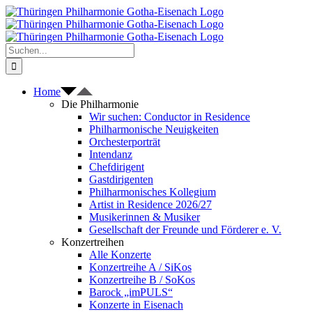
Zum
Inhalt
springen
Suche
nach:
Home
Die Philharmonie
Wir suchen: Conductor in Residence
Philharmonische Neuigkeiten
Orchesterporträt
Intendanz
Chefdirigent
Gastdirigenten
Philharmonisches Kollegium
Artist in Residence 2026/27
Musikerinnen & Musiker
Gesellschaft der Freunde und Förderer e. V.
Konzertreihen
Alle Konzerte
Konzertreihe A / SiKos
Konzertreihe B / SoKos
Barock „imPULS“
Konzerte in Eisenach