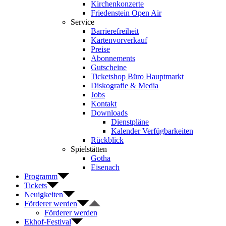
Kirchenkonzerte
Friedenstein Open Air
Service
Barrierefreiheit
Kartenvorverkauf
Preise
Abonnements
Gutscheine
Ticketshop Büro Hauptmarkt
Diskografie & Media
Jobs
Kontakt
Downloads
Dienstpläne
Kalender Verfügbarkeiten
Rückblick
Spielstätten
Gotha
Eisenach
Programm
Tickets
Neuigkeiten
Förderer werden
Förderer werden
Ekhof-Festival