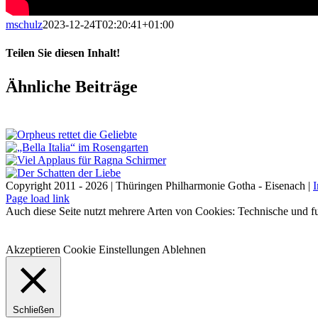
mschulz
2023-12-24T02:20:41+01:00
Teilen Sie diesen Inhalt!
Facebook
X
LinkedIn
E-
Ähnliche Beiträge
Mail
Copyright 2011 - 2026 | Thüringen Philharmonie Gotha - Eisenach |
Facebook
Instagram
WhatsApp
YouTube
E-
Telefon
Page load link
Mail
Auch diese Seite nutzt mehrere Arten von Cookies: Technische und fu
Akzeptieren
Cookie Einstellungen
Ablehnen
Schließen