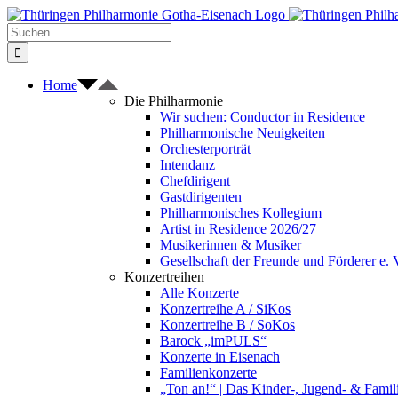
Zum
Inhalt
Suche
springen
nach:
Home
Die Philharmonie
Wir suchen: Conductor in Residence
Philharmonische Neuigkeiten
Orchesterporträt
Intendanz
Chefdirigent
Gastdirigenten
Philharmonisches Kollegium
Artist in Residence 2026/27
Musikerinnen & Musiker
Gesellschaft der Freunde und Förderer e. 
Konzertreihen
Alle Konzerte
Konzertreihe A / SiKos
Konzertreihe B / SoKos
Barock „imPULS“
Konzerte in Eisenach
Familienkonzerte
„Ton an!“ | Das Kinder-, Jugend- & Fami