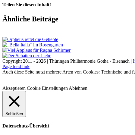
Teilen Sie diesen Inhalt!
Facebook
X
LinkedIn
E-
Ähnliche Beiträge
Mail
Copyright 2011 - 2026 | Thüringen Philharmonie Gotha - Eisenach |
Facebook
Instagram
WhatsApp
YouTube
E-
Telefon
Page load link
Mail
Auch diese Seite nutzt mehrere Arten von Cookies: Technische und fu
Akzeptieren
Cookie Einstellungen
Ablehnen
Schließen
Datenschutz-Übersicht