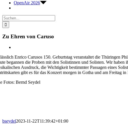
OpenAir 2026
Suche
nach:
Zu Ehren von Caruso
Zeige
grösseres
lässlich Enrico Carusos 150. Geburtstag veranstaltet die Thüringen P
Bild
ute begannen die Proben mit den Solistinnen und Solisten. Wir haben ih
sikalischen Ausdruck, die Wichtigkeit bestimmter Passagen eines Solist
ntrittskarten gibt es für das Konzert morgen in Gotha und am Freitag 
le Fotos: Bernd Seydel
bseydel
2023-11-22T11:39:42+01:00