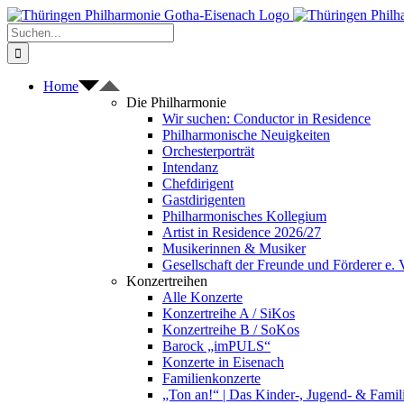
Zum
Inhalt
Suche
springen
nach:
Home
Die Philharmonie
Wir suchen: Conductor in Residence
Philharmonische Neuigkeiten
Orchesterporträt
Intendanz
Chefdirigent
Gastdirigenten
Philharmonisches Kollegium
Artist in Residence 2026/27
Musikerinnen & Musiker
Gesellschaft der Freunde und Förderer e. 
Konzertreihen
Alle Konzerte
Konzertreihe A / SiKos
Konzertreihe B / SoKos
Barock „imPULS“
Konzerte in Eisenach
Familienkonzerte
„Ton an!“ | Das Kinder-, Jugend- & Fami