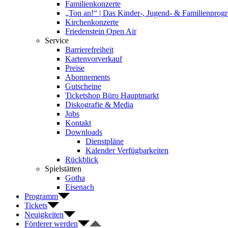
Familienkonzerte
„Ton an!“ | Das Kinder-, Jugend- & Familienpro
Kirchenkonzerte
Friedenstein Open Air
Service
Barrierefreiheit
Kartenvorverkauf
Preise
Abonnements
Gutscheine
Ticketshop Büro Hauptmarkt
Diskografie & Media
Jobs
Kontakt
Downloads
Dienstpläne
Kalender Verfügbarkeiten
Rückblick
Spielstätten
Gotha
Eisenach
Programm
Tickets
Neuigkeiten
Förderer werden