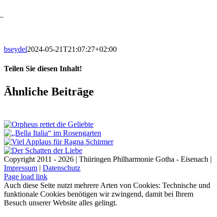
–
bseydel
2024-05-21T21:07:27+02:00
Teilen Sie diesen Inhalt!
Facebook
X
LinkedIn
E-
Ähnliche Beiträge
Mail
Copyright 2011 - 2026 | Thüringen Philharmonie Gotha - Eisenach |
Impressum
|
Datenschutz
Facebook
Instagram
WhatsApp
YouTube
E-
Telefon
Page load link
Mail
Auch diese Seite nutzt mehrere Arten von Cookies: Technische und
funktionale Cookies benötigen wir zwingend, damit bei Ihrem
Besuch unserer Website alles gelingt.