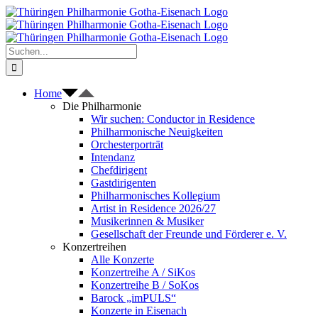
Zum
Inhalt
springen
Suche
nach:
Home
Die Philharmonie
Wir suchen: Conductor in Residence
Philharmonische Neuigkeiten
Orchesterporträt
Intendanz
Chefdirigent
Gastdirigenten
Philharmonisches Kollegium
Artist in Residence 2026/27
Musikerinnen & Musiker
Gesellschaft der Freunde und Förderer e. V.
Konzertreihen
Alle Konzerte
Konzertreihe A / SiKos
Konzertreihe B / SoKos
Barock „imPULS“
Konzerte in Eisenach