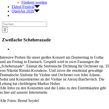
Förderer werden
Ekhof-Festival
OpenAir 2026
Suche
nach:
Zweifache Scheherazade
Zeige
grösseres
Intensive Proben für unser großes Konzert am Donnerstag in Gotha
Bild
und am Freitag in Eisenach. Gespielt wird in zwei Fassungen die
„Scheherazade“. Einmal die Sinfonische Dichtung für Orchester op. 3
von Nikolai Rimski-Korsakow. Und zuvor die emotional gewaltige
Dramatische Sinfonie für Violine und Orchester von John Adams.
Solist und Konzertmeister an der Violine ist Alexej Barchevitch. Die
Leitung hat chefdirigent Markus Huber.
Alle Infos zu den Konzerten und die Links zu den Eintrittskarten gibt
es hier auf unserer Internetseite.
Alle Fotos: Bernd Seydel