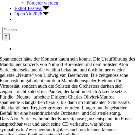
Förderer werden
Ekhof-Festival
OpenAir 2026
Suche
nach:
Zeige
grösseres
Spannender hätte der Kontrast kaum sein könne. Die Uraufführung de
Bild
Mandolinenkonzerts von Nimrod Borenstein mit dem Solisten Alon
Sariel einerseits und die weithin bekannte und doch immer wieder
geliebte „Neunte“ von Ludwig van Beethoven. Die zeitgenössische
Komposition gab nicht nur dem Mandolinenspieler Freiraum für
Virtuosität, sondern auch die Solisten des Orchesters durften sich
zeigen – nicht zuletzt der Pauker, der kontinuierlich Akzente setzte. –
Für die „Neunte“ arbeitete Dirigent Charles Olivieri-Munroe
spannende Klangfarben heraus, bis dann im fulminanten Schlusssatz
alle klanglichen Register gezogen wurden. Langer und begeisterter
Beifall für eine beeindruckende Orchester- und Solistenleistung.
Dass Alon Sariel während der Konzertpause ganz entspannt im Foyer
ansprechbar war und auch seine CD verkaufte, war höchst
sympathisch. Zwischendurch gab es auch noch einen kleinen
musikalischen Spaß mit seiner Mandoline.