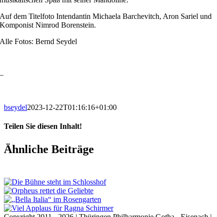
Auf dem Titelfoto Intendantin Michaela Barchevitch, Aron Sariel und
Komponist Nimrod Borenstein.
Alle Fotos: Bernd Seydel
–
bseydel
2023-12-22T01:16:16+01:00
Teilen Sie diesen Inhalt!
Facebook
X
LinkedIn
E-
Ähnliche Beiträge
Mail
Copyright 2011 - 2026 | Thüringen Philharmonie Gotha - Eisenach |