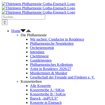
Zum
Inhalt
springen
Suche
nach:
Home
Die Philharmonie
Wir suchen: Conductor in Residence
Philharmonische Neuigkeiten
Orchesterporträt
Intendanz
Chefdirigent
Gastdirigenten
Philharmonisches Kollegium
Artist in Residence 2026/27
Musikerinnen & Musiker
Gesellschaft der Freunde und Förderer e. V.
Konzertreihen
Alle Konzerte
Konzertreihe A / SiKos
Konzertreihe B / SoKos
Barock „imPULS“
Konzerte in Eisenach