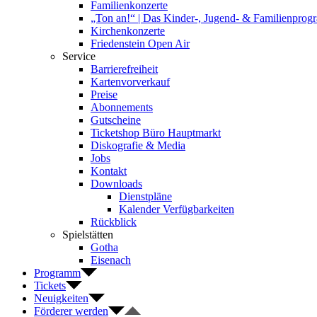
Familienkonzerte
„Ton an!“ | Das Kinder-, Jugend- & Familienpro
Kirchenkonzerte
Friedenstein Open Air
Service
Barrierefreiheit
Kartenvorverkauf
Preise
Abonnements
Gutscheine
Ticketshop Büro Hauptmarkt
Diskografie & Media
Jobs
Kontakt
Downloads
Dienstpläne
Kalender Verfügbarkeiten
Rückblick
Spielstätten
Gotha
Eisenach
Programm
Tickets
Neuigkeiten
Förderer werden