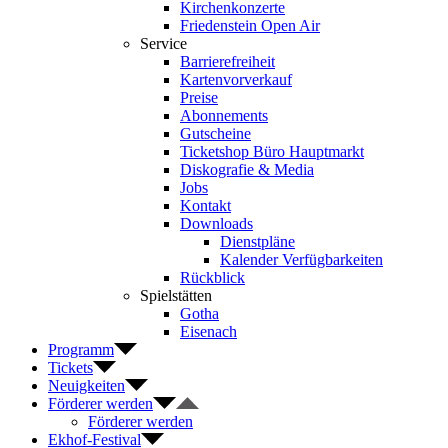
Kirchenkonzerte
Friedenstein Open Air
Service
Barrierefreiheit
Kartenvorverkauf
Preise
Abonnements
Gutscheine
Ticketshop Büro Hauptmarkt
Diskografie & Media
Jobs
Kontakt
Downloads
Dienstpläne
Kalender Verfügbarkeiten
Rückblick
Spielstätten
Gotha
Eisenach
Programm
Tickets
Neuigkeiten
Förderer werden
Förderer werden
Ekhof-Festival