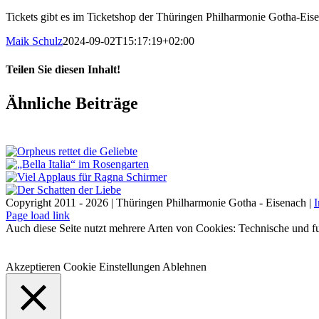
Tickets gibt es im Ticketshop der Thüringen Philharmonie Gotha-Eis
Maik Schulz
2024-09-02T15:17:19+02:00
Teilen Sie diesen Inhalt!
Facebook
X
LinkedIn
E-
Ähnliche Beiträge
Mail
Copyright 2011 - 2026 | Thüringen Philharmonie Gotha - Eisenach |
Facebook
Instagram
WhatsApp
YouTube
E-
Telefon
Page load link
Mail
Auch diese Seite nutzt mehrere Arten von Cookies: Technische und fu
Akzeptieren
Cookie Einstellungen
Ablehnen