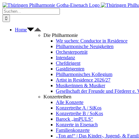
Zum
Inhalt
Suche
springen
nach:
Home
Die Philharmonie
Wir suchen: Conductor in Residence
Philharmonische Neuigkeiten
Orchesterporträt
Intendanz
Chefdirigent
Gastdirigenten
Philharmonisches Kollegium
Artist in Residence 2026/27
Musikerinnen & Musiker
Gesellschaft der Freunde und Förderer e. 
Konzertreihen
Alle Konzerte
Konzertreihe A / SiKos
Konzertreihe B / SoKos
Barock „imPULS“
Konzerte in Eisenach
Familienkonzerte
„Ton an!“ | Das Kinder-, Jugend- & Fami