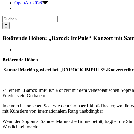
OpenAir 2026
Suche
nach:
Betörende Höhen: „Barock ImPuls“-Konzert mit Sa
Zeige
grösseres
Betörende Höhen
Bild
Samuel Mariño gastiert bei „BAROCK IMPULS“-Konzertreihe 
Zu einem „Barock ImPuls“-Konzert mit dem venezolanischen Soprani
Friedenstein Gotha ein.
In einem historischen Saal wie dem Gothaer Ekhof-Theater, wo die W
mit Künstlern von internationalem Rang unabdingbar.
Wenn der Sopranist Samuel Mariño die Bühne betritt, trägt er die Sti
Wirklichkeit werden.