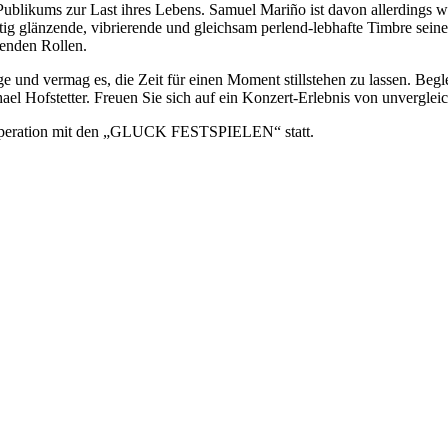
Publikums zur Last ihres Lebens. Samuel Mariño ist davon allerdings weit
g glänzende, vibrierende und gleichsam perlend-lebhafte Timbre seine
lenden Rollen.
 und vermag es, die Zeit für einen Moment stillstehen zu lassen. Beg
el Hofstetter. Freuen Sie sich auf ein Konzert-Erlebnis von unvergleich
ooperation mit den „GLUCK FESTSPIELEN“ statt.