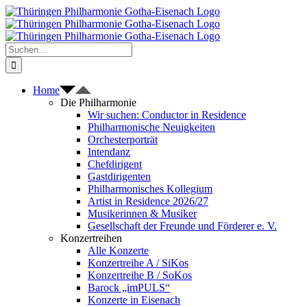
Zum
Inhalt
springen
Suche
nach:
Home
Die Philharmonie
Wir suchen: Conductor in Residence
Philharmonische Neuigkeiten
Orchesterporträt
Intendanz
Chefdirigent
Gastdirigenten
Philharmonisches Kollegium
Artist in Residence 2026/27
Musikerinnen & Musiker
Gesellschaft der Freunde und Förderer e. V.
Konzertreihen
Alle Konzerte
Konzertreihe A / SiKos
Konzertreihe B / SoKos
Barock „imPULS“
Konzerte in Eisenach