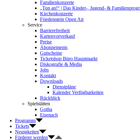
Familienkonzerte
„Ton an!“ | Das Kinder-, Jugend- & Familienpro
Kirchenkonzerte
Friedenstein Open Air
Service
Barrierefreiheit
Kartenvorverkauf
Preise
Abonnements
Gutscheine
Ticketshop Büro Hauptmarkt
Diskografie & Media
Jobs
Kontakt
Downloads
Dienstpläne
Kalender Verfügbarkeiten
Rückblick
Spielstätten
Gotha
Eisenach
Programm
Tickets
Neuigkeiten
Förderer werden