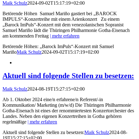
Maik Schulz
2024-09-02T15:17:19+02:00
Betörende Höhen Samuel Mariño gastiert bei „BAROCK
IMPULS“-Konzertreihe mit einem Arienkonzert Zu einem
„Barock ImPuls“-Konzert mit dem venezolanischen Sopranist
Samuel Mariño lädt die Thüringen Philharmonie Gotha-Eisenach
am kommenden Freitag
| mehr erfahren
Betörende Höhen: „Barock ImPuls“-Konzert mit Samuel
Mariño
Maik Schulz
2024-09-02T15:17:19+02:00
Aktuell sind folgende Stellen zu besetzen:
Maik Schulz
2024-08-19T15:27:15+02:00
Ab 1. Oktober 2024 eine/n erfahrene/n Referent/-in
Kommunikation/ Marketing (m/w/d) Die Thüringen Philharmonie
Gotha-Eisenach ist eines der renommiertesten Konzertorchester des
Landes. Neben den eigenen Konzertreihen in Gotha gehören
regelmäßige
| mehr erfahren
Aktuell sind folgende Stellen zu besetzen:
Maik Schulz
2024-08-
19T15:27:15+02:00