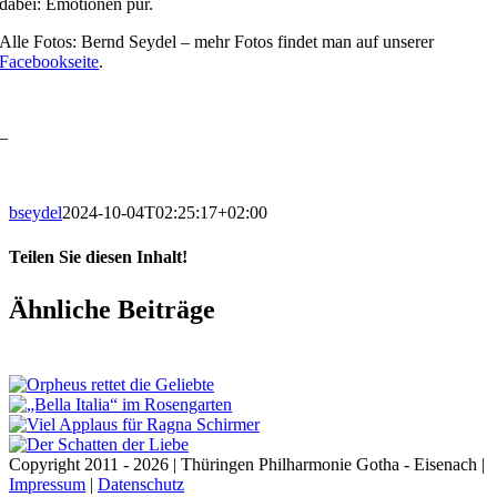
dabei: Emotionen pur.
Alle Fotos: Bernd Seydel – mehr Fotos findet man auf unserer
Facebookseite
.
–
bseydel
2024-10-04T02:25:17+02:00
Teilen Sie diesen Inhalt!
Facebook
X
LinkedIn
E-
Ähnliche Beiträge
Mail
Copyright 2011 - 2026 | Thüringen Philharmonie Gotha - Eisenach |
Impressum
|
Datenschutz