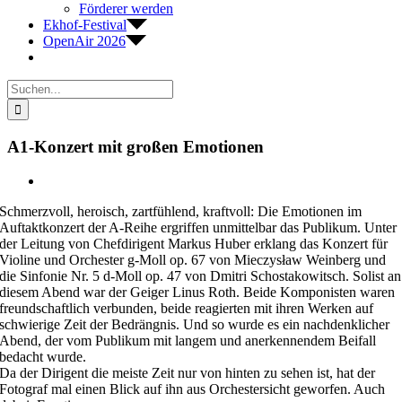
Förderer werden
Ekhof-Festival
OpenAir 2026
Suche
nach:
A1-Konzert mit großen Emotionen
Zeige
grösseres
Schmerzvoll, heroisch, zartfühlend, kraftvoll: Die Emotionen im
Bild
Auftaktkonzert der A-Reihe ergriffen unmittelbar das Publikum. Unter
der Leitung von Chefdirigent Markus Huber erklang das Konzert für
Violine und Orchester g-Moll op. 67 von Mieczysław Weinberg und
die Sinfonie Nr. 5 d-Moll op. 47 von Dmitri Schostakowitsch. Solist an
diesem Abend war der Geiger Linus Roth. Beide Komponisten waren
freundschaftlich verbunden, beide reagierten mit ihren Werken auf
schwierige Zeit der Bedrängnis. Und so wurde es ein nachdenklicher
Abend, der vom Publikum mit langem und anerkennendem Beifall
bedacht wurde.
Da der Dirigent die meiste Zeit nur von hinten zu sehen ist, hat der
Fotograf mal einen Blick auf ihn aus Orchestersicht geworfen. Auch