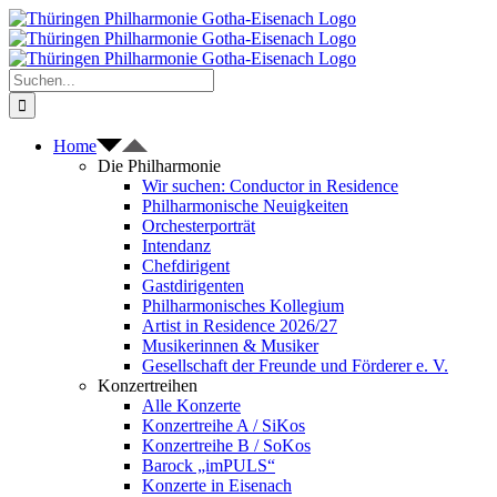
Zum
Inhalt
springen
Suche
nach:
Home
Die Philharmonie
Wir suchen: Conductor in Residence
Philharmonische Neuigkeiten
Orchesterporträt
Intendanz
Chefdirigent
Gastdirigenten
Philharmonisches Kollegium
Artist in Residence 2026/27
Musikerinnen & Musiker
Gesellschaft der Freunde und Förderer e. V.
Konzertreihen
Alle Konzerte
Konzertreihe A / SiKos
Konzertreihe B / SoKos
Barock „imPULS“
Konzerte in Eisenach