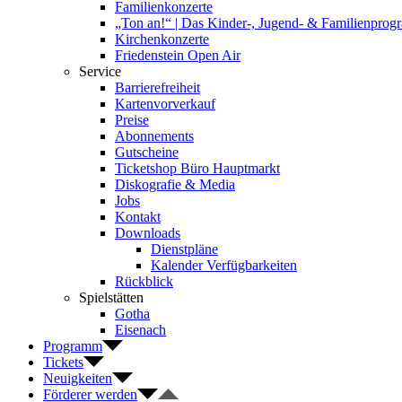
Familienkonzerte
„Ton an!“ | Das Kinder-, Jugend- & Familienpro
Kirchenkonzerte
Friedenstein Open Air
Service
Barrierefreiheit
Kartenvorverkauf
Preise
Abonnements
Gutscheine
Ticketshop Büro Hauptmarkt
Diskografie & Media
Jobs
Kontakt
Downloads
Dienstpläne
Kalender Verfügbarkeiten
Rückblick
Spielstätten
Gotha
Eisenach
Programm
Tickets
Neuigkeiten
Förderer werden