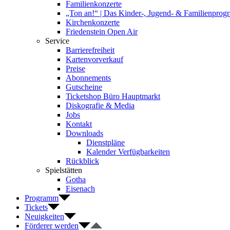
Familienkonzerte
„Ton an!“ | Das Kinder-, Jugend- & Familienpro
Kirchenkonzerte
Friedenstein Open Air
Service
Barrierefreiheit
Kartenvorverkauf
Preise
Abonnements
Gutscheine
Ticketshop Büro Hauptmarkt
Diskografie & Media
Jobs
Kontakt
Downloads
Dienstpläne
Kalender Verfügbarkeiten
Rückblick
Spielstätten
Gotha
Eisenach
Programm
Tickets
Neuigkeiten
Förderer werden