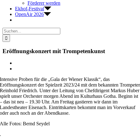
Förderer werden
Ekhof-Festival
OpenAir 2026
Suche
nach:
Eröffnungskonzert mit Trompetenkunst
Zeige
grösseres
Bild
Intensive Proben für die „Gala der Wiener Klassik“, das
Eröffnungskonzert der Spielzeit 2023/24 mit dem bekannten Trompete
Reinhold Friedrich. Unter der Leitung von Chefdirigent Markus Huber
spielt unser Orchester morgen Abend im Kulturhaus Gotha. Beginn ist
– das ist neu – 19.30 Uhr. Am Freitag gastieren wir dann im
Landestheater Eisenach. Eintrittskarten bekommt man im Vorverkauf
oder auch noch an der Abendkasse.
Alle Fotos: Bernd Seydel
.