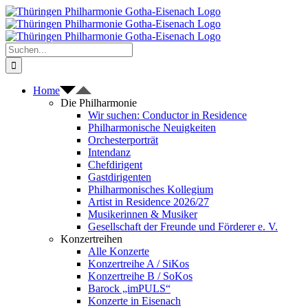
Zum
Inhalt
springen
Suche
nach:
Home
Die Philharmonie
Wir suchen: Conductor in Residence
Philharmonische Neuigkeiten
Orchesterporträt
Intendanz
Chefdirigent
Gastdirigenten
Philharmonisches Kollegium
Artist in Residence 2026/27
Musikerinnen & Musiker
Gesellschaft der Freunde und Förderer e. V.
Konzertreihen
Alle Konzerte
Konzertreihe A / SiKos
Konzertreihe B / SoKos
Barock „imPULS“
Konzerte in Eisenach