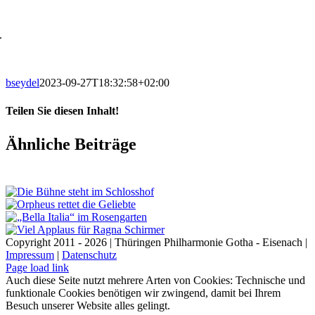
.
bseydel
2023-09-27T18:32:58+02:00
Teilen Sie diesen Inhalt!
Facebook
X
LinkedIn
E-
Ähnliche Beiträge
Mail
Copyright 2011 - 2026 | Thüringen Philharmonie Gotha - Eisenach |
Impressum
|
Datenschutz
Facebook
Instagram
WhatsApp
YouTube
E-
Telefon
Page load link
Mail
Auch diese Seite nutzt mehrere Arten von Cookies: Technische und
funktionale Cookies benötigen wir zwingend, damit bei Ihrem
Besuch unserer Website alles gelingt.