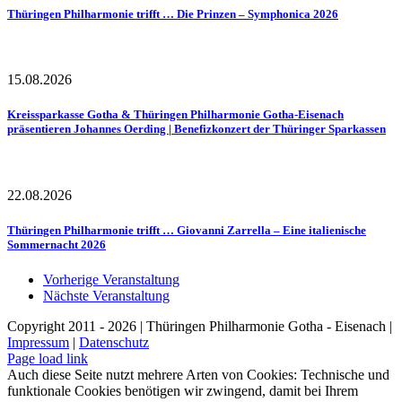
Thüringen Philharmonie trifft … Die Prinzen – Symphonica 2026
15.08.2026
Kreissparkasse Gotha & Thüringen Philharmonie Gotha-Eisenach
präsentieren Johannes Oerding | Benefizkonzert der Thüringer Sparkassen
22.08.2026
Thüringen Philharmonie trifft … Giovanni Zarrella – Eine italienische
Sommernacht 2026
Vorherige Veranstaltung
Nächste Veranstaltung
Copyright 2011 - 2026 | Thüringen Philharmonie Gotha - Eisenach |
Impressum
|
Datenschutz
Facebook
Instagram
WhatsApp
YouTube
E-
Telefon
Page load link
Mail
Auch diese Seite nutzt mehrere Arten von Cookies: Technische und
funktionale Cookies benötigen wir zwingend, damit bei Ihrem