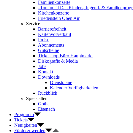
Familienkonzerte
„Ton an!“ | Das Kinder-, Jugend- & Familienpro
Kirchenkonzerte
Friedenstein Open Air
Service
Barrierefreiheit
Kartenvorverkauf
Preise
Abonnements
Gutscheine
Ticketshop Büro Hauptmarkt
Diskografie & Media
Jobs
Kontakt
Downloads
Dienstpläne
Kalender Verfügbarkeiten
Rückblick
Spielstätten
Gotha
Eisenach
Programm
Tickets
Neuigkeiten
Förderer werden