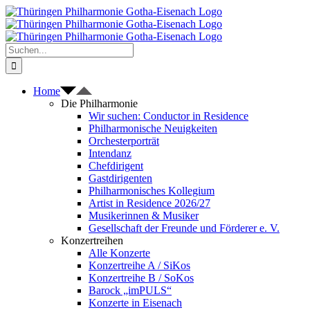
Zum
Inhalt
springen
Suche
nach:
Home
Die Philharmonie
Wir suchen: Conductor in Residence
Philharmonische Neuigkeiten
Orchesterporträt
Intendanz
Chefdirigent
Gastdirigenten
Philharmonisches Kollegium
Artist in Residence 2026/27
Musikerinnen & Musiker
Gesellschaft der Freunde und Förderer e. V.
Konzertreihen
Alle Konzerte
Konzertreihe A / SiKos
Konzertreihe B / SoKos
Barock „imPULS“
Konzerte in Eisenach