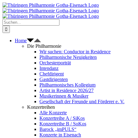
Zum
Inhalt
springen
Suche
nach:
Home
Die Philharmonie
Wir suchen: Conductor in Residence
Philharmonische Neuigkeiten
Orchesterporträt
Intendanz
Chefdirigent
Gastdirigenten
Philharmonisches Kollegium
Artist in Residence 2026/27
Musikerinnen & Musiker
Gesellschaft der Freunde und Förderer e. V.
Konzertreihen
Alle Konzerte
Konzertreihe A / SiKos
Konzertreihe B / SoKos
Barock „imPULS“
Konzerte in Eisenach