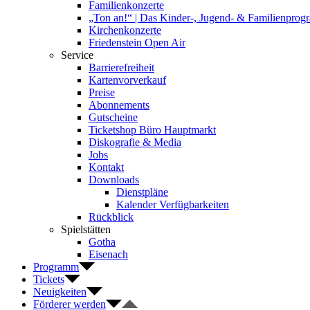
Familienkonzerte
„Ton an!“ | Das Kinder-, Jugend- & Familienpro
Kirchenkonzerte
Friedenstein Open Air
Service
Barrierefreiheit
Kartenvorverkauf
Preise
Abonnements
Gutscheine
Ticketshop Büro Hauptmarkt
Diskografie & Media
Jobs
Kontakt
Downloads
Dienstpläne
Kalender Verfügbarkeiten
Rückblick
Spielstätten
Gotha
Eisenach
Programm
Tickets
Neuigkeiten
Förderer werden