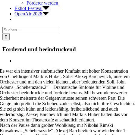
Förderer werden
Ekhof-Festival
OpenAir 2026
Suche
nach:
Fordernd und beeindruckend
Zeige
grösseres
Es war ein intensiver sinfonischer Kraftakt mit hoher Konzentration
Bild
von Chefdirigent Markus Huber, Solist Alexej Barchevitch, unserem
Orchester und mit den vielen kleinen, aber bedeutenden Soli. John
Adams „Scheherazade.2“ – Dramatische Sinfonie für Violine und
Orchester beeindruckte und forderte heraus. Mit bewundernswerter
Sicherheit meisterte der Geigenvirtuose seinen schweren Part. Die
Geige interpretiert die Scheherazade selbst, also nicht ihre Geschichten
Sie zeigt sich kühn und leidensfähig, freiheitsliebend und auch
widerborstig. Alexej Barchevitch und Markus Huber hatten das vor
dem Konzert im Theatercafé anschaulich erläutert.
Nach der Pause dann großer Wohlklang mit Nikolai Rimski-
Korsakows „Scheherazade“. Alexej Barchevitch war wieder der 1.