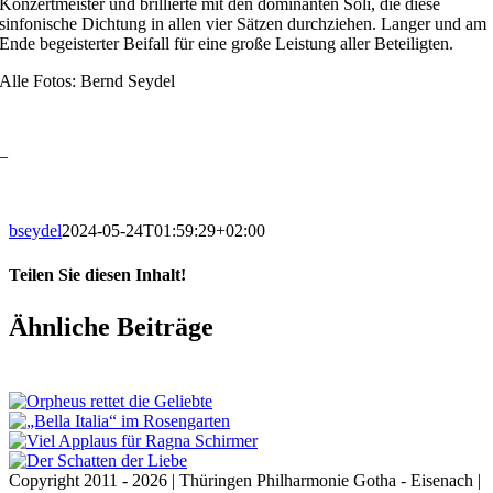
Konzertmeister und brillierte mit den dominanten Soli, die diese
sinfonische Dichtung in allen vier Sätzen durchziehen. Langer und am
Ende begeisterter Beifall für eine große Leistung aller Beteiligten.
Alle Fotos: Bernd Seydel
–
bseydel
2024-05-24T01:59:29+02:00
Teilen Sie diesen Inhalt!
Facebook
X
LinkedIn
E-
Ähnliche Beiträge
Mail
Copyright 2011 - 2026 | Thüringen Philharmonie Gotha - Eisenach |