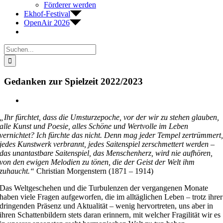
Förderer werden
Ekhof-Festival
OpenAir 2026
Suche
nach:
Gedanken zur Spielzeit 2022/2023
Zeige
grösseres
„Ihr fürchtet, dass die Umsturzepoche, vor der wir zu stehen glauben,
Bild
alle Kunst und Poesie, alles Schöne und Wertvolle im Leben
vernichtet? Ich fürchte das nicht. Denn mag jeder Tempel zertrümmert
jedes Kunstwerk verbrannt, jedes Saitenspiel zerschmettert werden –
das unantastbare Saitenspiel, das Menschenherz, wird nie aufhören,
von den ewigen Melodien zu tönen, die der Geist der Welt ihm
zuhaucht.“
Christian Morgenstern (1871 – 1914)
Das Weltgeschehen und die Turbulenzen der vergangenen Monate
haben viele Fragen aufgeworfen, die im alltäglichen Leben – trotz ihrer
dringenden Präsenz und Aktualität – wenig hervortreten, uns aber in
ihren Schattenbildern stets daran erinnern, mit welcher Fragilität wir es