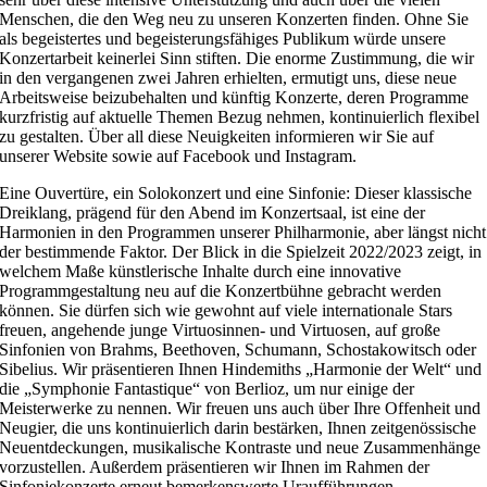
Menschen, die den Weg neu zu unseren Konzerten finden. Ohne Sie
als begeistertes und begeisterungsfähiges Publikum würde unsere
Konzertarbeit keinerlei Sinn stiften. Die enorme Zustimmung, die wir
in den vergangenen zwei Jahren erhielten, ermutigt uns, diese neue
Arbeitsweise beizubehalten und künftig Konzerte, deren Programme
kurzfristig auf aktuelle Themen Bezug nehmen, kontinuierlich flexibel
zu gestalten. Über all diese Neuigkeiten informieren wir Sie auf
unserer Website sowie auf Facebook und Instagram.
Eine Ouvertüre, ein Solokonzert und eine Sinfonie: Dieser klassische
Dreiklang, prägend für den Abend im Konzertsaal, ist eine der
Harmonien in den Programmen unserer Philharmonie, aber längst nicht
der bestimmende Faktor. Der Blick in die Spielzeit 2022/2023 zeigt, in
welchem Maße künstlerische Inhalte durch eine innovative
Programmgestaltung neu auf die Konzertbühne gebracht werden
können. Sie dürfen sich wie gewohnt auf viele internationale Stars
freuen, angehende junge Virtuosinnen- und Virtuosen, auf große
Sinfonien von Brahms, Beethoven, Schumann, Schostakowitsch oder
Sibelius. Wir präsentieren Ihnen Hindemiths „Harmonie der Welt“ und
die „Symphonie Fantastique“ von Berlioz, um nur einige der
Meisterwerke zu nennen. Wir freuen uns auch über Ihre Offenheit und
Neugier, die uns kontinuierlich darin bestärken, Ihnen zeitgenössische
Neuentdeckungen, musikalische Kontraste und neue Zusammenhänge
vorzustellen. Außerdem präsentieren wir Ihnen im Rahmen der
Sinfoniekonzerte erneut bemerkenswerte Uraufführungen.