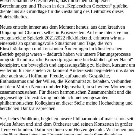
wissenschaftliche Gesamtwerk, das mit seinen komplexen
Berechnungen und Thesen in den „Keplerschen Gesetzen“ gipfelte,
diente uns als Grundlage für die Gestaltung des Leitmotivs dieses
Spielzeitheftes.
Neues entsteht immer aus dem Moment heraus, aus dem kreativen
Umgang mit Chancen, selbst in Krisenzeiten. Auf eine intensive und
ereignisreiche Spielzeit 2021/2022 rückblickend, erinnern wir uns
einerseits an spannungsvolle Situationen und Tage, die von
Einschränkungen und konstanten Änderungen im künstlerischen
Betrieb geprägt waren – dadurch haben wir unsere Planungsprozesse
umgestellt und manche Konzertprogramme buchstäblich „über Nacht“
konzipiert, um beweglich und anpassungsfähig zu bleiben, kurzum: u
weiterhin für Sie spielen zu können! Andererseits begleiteten uns dabei
aber auch stets Hoffnung, Freude, aufbauende Gespräche,
Enthusiasmus und der Willen, die Kontinuität zu behalten, verbunden
mit dem Mut zu Neuem und der Eigenschaft, in schweren Momenten
zusammenzustehen. Für diesen harmonischen Zusammenhalt und die
gegenseitige Unterstützung möchte ich meinem gesamten
philharmonischen Kollegium an dieser Stelle meine Hochachtung und
herzlichen Dank aussprechen.
Sie, liebes Publikum, begleiten unsere Philharmonie oftmals schon seit
vielen Jahren und sind dem Orchester und seinen Konzerten in großer
Treue verbunden. Dafür sei Ihnen von Herzen gedankt. Wir freuen uns
sehr über diese intensive Unterstützung und auch über die vielen