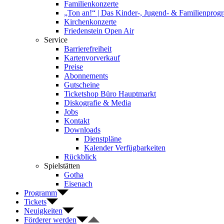
Familienkonzerte
„Ton an!“ | Das Kinder-, Jugend- & Familienpro
Kirchenkonzerte
Friedenstein Open Air
Service
Barrierefreiheit
Kartenvorverkauf
Preise
Abonnements
Gutscheine
Ticketshop Büro Hauptmarkt
Diskografie & Media
Jobs
Kontakt
Downloads
Dienstpläne
Kalender Verfügbarkeiten
Rückblick
Spielstätten
Gotha
Eisenach
Programm
Tickets
Neuigkeiten
Förderer werden