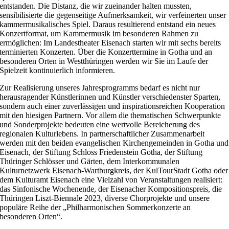
entstanden. Die Distanz, die wir zueinander halten mussten,
sensibilisierte die gegenseitige Aufmerksamkeit, wir verfeinerten unser
kammermusikalisches Spiel. Daraus resultierend entstand ein neues
Konzertformat, um Kammermusik im besonderen Rahmen zu
ermöglichen: Im Landestheater Eisenach starten wir mit sechs bereits
terminierten Konzerten. Über die Konzerttermine in Gotha und an
besonderen Orten in Westthüringen werden wir Sie im Laufe der
Spielzeit kontinuierlich informieren.
Zur Realisierung unseres Jahresprogramms bedarf es nicht nur
herausragender Künstlerinnen und Künstler verschiedenster Sparten,
sondern auch einer zuverlässigen und inspirationsreichen Kooperation
mit den hiesigen Partnern. Vor allem die thematischen Schwerpunkte
und Sonderprojekte bedeuten eine wertvolle Bereicherung des
regionalen Kulturlebens. In partnerschaftlicher Zusammenarbeit
werden mit den beiden evangelischen Kirchengemeinden in Gotha und
Eisenach, der Stiftung Schloss Friedenstein Gotha, der Stiftung
Thüringer Schlösser und Gärten, dem Interkommunalen
Kulturnetzwerk Eisenach-Wartburgkreis, der KulTourStadt Gotha oder
dem Kulturamt Eisenach eine Vielzahl von Veranstaltungen realisiert:
das Sinfonische Wochenende, der Eisenacher Kompositionspreis, die
Thüringen Liszt-Biennale 2023, diverse Chorprojekte und unsere
populäre Reihe der „Philharmonischen Sommerkonzerte an
besonderen Orten“.