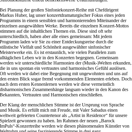
Bei Planung der großen Sinfoniekonzert-Reihe mit Chefdirigent
Markus Huber, lag unser konzertdramaturgischer Fokus eines jeden
Programms in einem sensiblen und harmonierenden Miteinander der
einzelnen ausgewählten Werke. Bereits die einzelnen Konzert-Mottos
stimmen auf die inhaltlichen Themen ein. Diese sind oft sehr
unterschiedlich, haben aber alle eines gemeinsam: Mit jedem
Programm laden wir Sie zu einer Entdeckungsreise durch die
stilistische Vielfalt und Schönheit ausgewählter sinfonischer
Meisterwerke ein. Es ist erstaunlich, wie vielen Parallelen zum
alltäglichen Leben wir in den Konzerten begegnen. Gemeinsam
werden wir unterschiedliche Harmonien der (Musik-)Welten erkunden,
die in uns spontan ein vertrautes und harmonisches Gefühl auslösen.
Oft werden wir dabei eine Begegnung mit ungewohnten und uns auf
den ersten Blick sogar fremd vorkommenden Elementen erleben. Doch
nach dem ersten Kennenlernen werden wir diese vermeintlich
disharmonischen Zusammenhänge langsam wieder in den Kanon des
Bekannten, Vertrauten und Harmonischen einschließen.
Der Klang der menschlichen Stimme ist der Ursprung von Sprache
und Musik. Es erfüllt mich mit Freude, mit Valer Sabadus einen
weltweit gefeierten Countertenor als „Artist in Residence“ für unsere
Spielzeit gewonnen zu haben. Im Rahmen der neuen „Barock
ImPuls“-Konzertreihe werden wir diesen phänomenalen Künstler von
Weltruhm und seine faszinierende Stimme in drei ganz