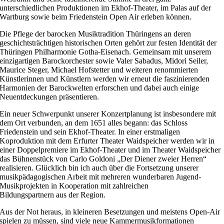
unterschiedlichen Produktionen im Ekhof-Theater, im Palas auf der
Wartburg sowie beim Friedenstein Open Air erleben können.
Die Pflege der barocken Musiktradition Thüringens an deren
geschichtsträchtigen historischen Orten gehört zur festen Identität der
Thüringen Philharmonie Gotha-Eisenach. Gemeinsam mit unserem
einzigartigen Barockorchester sowie Valer Sabadus, Midori Seiler,
Maurice Steger, Michael Hofstetter und weiteren renommierten
Künstlerinnen und Künstlern werden wir erneut die faszinierenden
Harmonien der Barockwelten erforschen und dabei auch einige
Neuentdeckungen präsentieren.
Ein neuer Schwerpunkt unserer Konzertplanung ist insbesondere mit
dem Ort verbunden, an dem 1651 alles begann: das Schloss
Friedenstein und sein Ekhof-Theater. In einer erstmaligen
Koproduktion mit dem Erfurter Theater Waidspeicher werden wir in
einer Doppelpremiere im Ekhof-Theater und im Theater Waidspeicher
das Bühnenstück von Carlo Goldoni „Der Diener zweier Herren“
realisieren. Glücklich bin ich auch über die Fortsetzung unserer
musikpädagogischen Arbeit mit mehreren wunderbaren Jugend-
Musikprojekten in Kooperation mit zahlreichen
Bildungspartnern aus der Region.
Aus der Not heraus, in kleineren Besetzungen und meistens Open-Air
spielen zu müssen, sind viele neue Kammermusikformationen