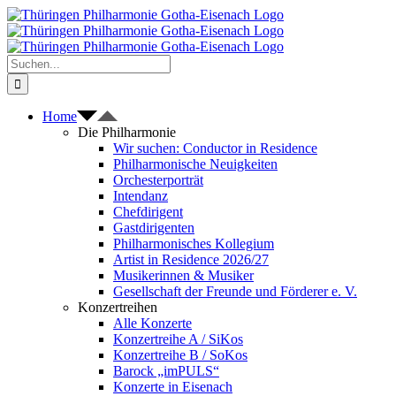
Zum
Inhalt
springen
Suche
nach:
Home
Die Philharmonie
Wir suchen: Conductor in Residence
Philharmonische Neuigkeiten
Orchesterporträt
Intendanz
Chefdirigent
Gastdirigenten
Philharmonisches Kollegium
Artist in Residence 2026/27
Musikerinnen & Musiker
Gesellschaft der Freunde und Förderer e. V.
Konzertreihen
Alle Konzerte
Konzertreihe A / SiKos
Konzertreihe B / SoKos
Barock „imPULS“
Konzerte in Eisenach