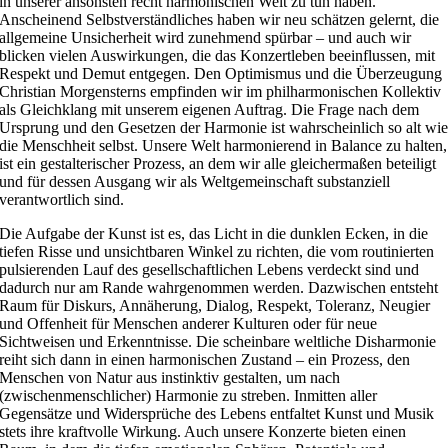
in unserer ansonsten recht harmonischen Welt zu tun haben.
Anscheinend Selbstverständliches haben wir neu schätzen gelernt, die
allgemeine Unsicherheit wird zunehmend spürbar – und auch wir
blicken vielen Auswirkungen, die das Konzertleben beeinflussen, mit
Respekt und Demut entgegen. Den Optimismus und die Überzeugung
Christian Morgensterns empfinden wir im philharmonischen Kollektiv
als Gleichklang mit unserem eigenen Auftrag. Die Frage nach dem
Ursprung und den Gesetzen der Harmonie ist wahrscheinlich so alt wi
die Menschheit selbst. Unsere Welt harmonierend in Balance zu halten,
ist ein gestalterischer Prozess, an dem wir alle gleichermaßen beteiligt
und für dessen Ausgang wir als Weltgemeinschaft substanziell
verantwortlich sind.
Die Aufgabe der Kunst ist es, das Licht in die dunklen Ecken, in die
tiefen Risse und unsichtbaren Winkel zu richten, die vom routinierten
pulsierenden Lauf des gesellschaftlichen Lebens verdeckt sind und
dadurch nur am Rande wahrgenommen werden. Dazwischen entsteht
Raum für Diskurs, Annäherung, Dialog, Respekt, Toleranz, Neugier
und Offenheit für Menschen anderer Kulturen oder für neue
Sichtweisen und Erkenntnisse. Die scheinbare weltliche Disharmonie
reiht sich dann in einen harmonischen Zustand – ein Prozess, den
Menschen von Natur aus instinktiv gestalten, um nach
(zwischenmenschlicher) Harmonie zu streben. Inmitten aller
Gegensätze und Widersprüche des Lebens entfaltet Kunst und Musik
stets ihre kraftvolle Wirkung. Auch unsere Konzerte bieten einen