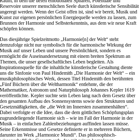
Raum, in dem die tiefen emotionalen Sphären, Potentiale und
Reservoire unserer menschlichen Seele durch künstlerische Sensibilität
angeregt werden. Wenn der Geist offen ist, sind wir bereit, Musik und
Kunst zur eigenen persönlichen Energiequelle werden zu lassen, zum
Brunnen der Harmonie und Selbsterkenntnis, aus dem wir neue Kraft
schöpfen können.
Das diesjährige Spielzeitmotto „Harmonie[n] der Welt“ steht
demzufolge nicht nur symbolisch für die harmonische Wirkung der
Musik auf unser Leben und unsere Persönlichkeit, sondern es
ermöglicht die Auseinandersetzung mit einem breiten Spektrum an
Themen, die unser gesellschaftliches Leben begleiten. Als
Inspirationsquelle für die inhaltliche künstlerische Gestaltung diente
uns die Sinfonie von Paul Hindemith „Die Harmonie der Welt“ – ein
musikphilosophisches Werk, dessen Titel Hindemith den berühmten
„Fünf Büchern über die Weltharmonik“ entlehnte, die der
Mathematiker, Astronom und Naturphilosoph Johannes Kepler 1619
veröffentlichte. Kepler suchte sein Leben lang nach dem Gesetz über
den gesamten Aufbau des Sonnensystems sowie den Strukturen und
Gesetzmäßigkeiten, die „die Welt im Innersten zusammenhälten“.
Dabei verfolgte er die Idee, dass die dem göttlichen Schöpfungsplan
zugrundeliegende Harmonie sich – wie im Fall der Harmonie in der
Musik – in einfachen Zahlenbeziehungen auffinden lassen müsse.
Seine Erkenntnisse und Gesetze definierte er in mehreren Büchern,
darunter im Werk „Harmonice Mundi“. Das philosophisch-