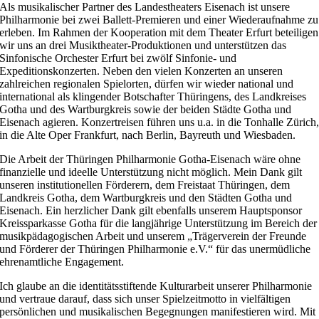
Als musikalischer Partner des Landestheaters Eisenach ist unsere
Philharmonie bei zwei Ballett-Premieren und einer Wiederaufnahme zu
erleben. Im Rahmen der Kooperation mit dem Theater Erfurt beteiligen
wir uns an drei Musiktheater-Produktionen und unterstützen das
Sinfonische Orchester Erfurt bei zwölf Sinfonie- und
Expeditionskonzerten. Neben den vielen Konzerten an unseren
zahlreichen regionalen Spielorten, dürfen wir wieder national und
international als klingender Botschafter Thüringens, des Landkreises
Gotha und des Wartburgkreis sowie der beiden Städte Gotha und
Eisenach agieren. Konzertreisen führen uns u.a. in die Tonhalle Zürich
in die Alte Oper Frankfurt, nach Berlin, Bayreuth und Wiesbaden.
Die Arbeit der Thüringen Philharmonie Gotha-Eisenach wäre ohne
finanzielle und ideelle Unterstützung nicht möglich. Mein Dank gilt
unseren institutionellen Förderern, dem Freistaat Thüringen, dem
Landkreis Gotha, dem Wartburgkreis und den Städten Gotha und
Eisenach. Ein herzlicher Dank gilt ebenfalls unserem Hauptsponsor
Kreissparkasse Gotha für die langjährige Unterstützung im Bereich der
musikpädagogischen Arbeit und unserem „Trägerverein der Freunde
und Förderer der Thüringen Philharmonie e.V.“ für das unermüdliche
ehrenamtliche Engagement.
Ich glaube an die identitätsstiftende Kulturarbeit unserer Philharmonie
und vertraue darauf, dass sich unser Spielzeitmotto in vielfältigen
persönlichen und musikalischen Begegnungen manifestieren wird. Mit