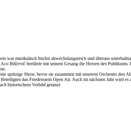
n war musikalisch höchst abwechslungsreich und überaus unterhaltsam.
 Aco Bišćević berührte mit seinem Gesang die Herzen des Publikums.
mme.
 eine spritzige Show, bevor sie zusammen mit unserem Orchester den A
teiligten das Friedenstein Open Air. Auch im nächsten Jahr wird es a
ch historischem Vorbild getanzt.