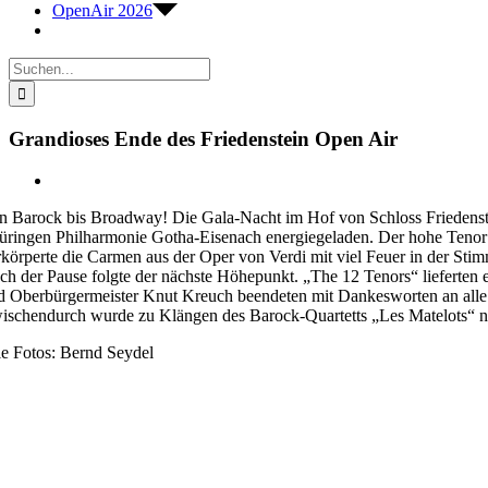
OpenAir 2026
Suche
nach:
Grandioses Ende des Friedenstein Open Air
Zeige
grösseres
n Barock bis Broadway! Die Gala-Nacht im Hof von Schloss Friedenstei
Bild
üringen Philharmonie Gotha-Eisenach energiegeladen. Der hohe Tenor
rkörperte die Carmen aus der Oper von Verdi mit viel Feuer in der Sti
ch der Pause folgte der nächste Höhepunkt. „The 12 Tenors“ lieferten
d Oberbürgermeister Knut Kreuch beendeten mit Dankesworten an alle Be
ischendurch wurde zu Klängen des Barock-Quartetts „Les Matelots“ na
le Fotos: Bernd Seydel