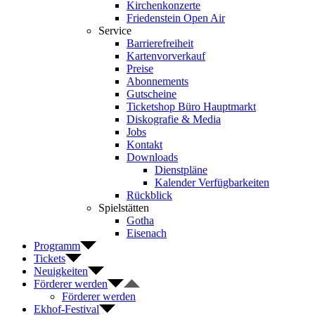
Kirchenkonzerte
Friedenstein Open Air
Service
Barrierefreiheit
Kartenvorverkauf
Preise
Abonnements
Gutscheine
Ticketshop Büro Hauptmarkt
Diskografie & Media
Jobs
Kontakt
Downloads
Dienstpläne
Kalender Verfügbarkeiten
Rückblick
Spielstätten
Gotha
Eisenach
Programm
Tickets
Neuigkeiten
Förderer werden
Förderer werden
Ekhof-Festival