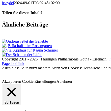
bseydel
2024-09-01T03:02:45+02:00
Teilen Sie diesen Inhalt!
Facebook
X
LinkedIn
E-
Ähnliche Beiträge
Mail
Copyright 2011 - 2026 | Thüringen Philharmonie Gotha - Eisenach |
Facebook
Instagram
WhatsApp
YouTube
E-
Telefon
Page load link
Mail
Auch diese Seite nutzt mehrere Arten von Cookies: Technische und fu
Akzeptieren
Cookie Einstellungen
Ablehnen
Schließen