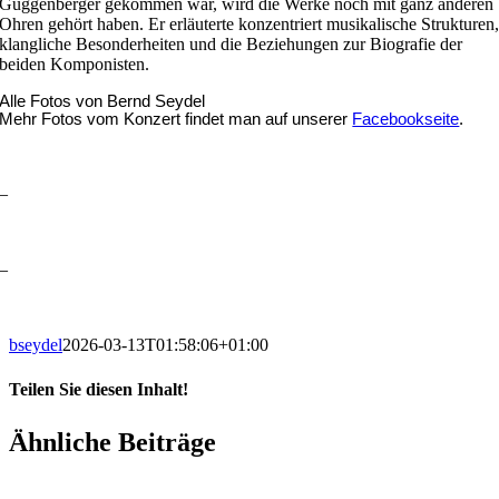
Guggenberger gekommen war, wird die Werke noch mit ganz anderen
Ohren gehört haben. Er erläuterte konzentriert musikalische Strukturen
klangliche Besonderheiten und die Beziehungen zur Biografie der
beiden Komponisten.
Alle Fotos von Bernd Seydel
Mehr Fotos vom Konzert findet man auf unserer
Facebookseite
.
–
–
bseydel
2026-03-13T01:58:06+01:00
Teilen Sie diesen Inhalt!
Facebook
X
LinkedIn
E-
Ähnliche Beiträge
Mail