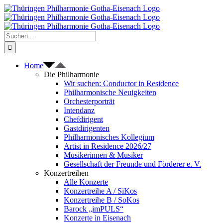
Zum
Inhalt
springen
Suche
nach:
Home
Die Philharmonie
Wir suchen: Conductor in Residence
Philharmonische Neuigkeiten
Orchesterporträt
Intendanz
Chefdirigent
Gastdirigenten
Philharmonisches Kollegium
Artist in Residence 2026/27
Musikerinnen & Musiker
Gesellschaft der Freunde und Förderer e. V.
Konzertreihen
Alle Konzerte
Konzertreihe A / SiKos
Konzertreihe B / SoKos
Barock „imPULS“
Konzerte in Eisenach