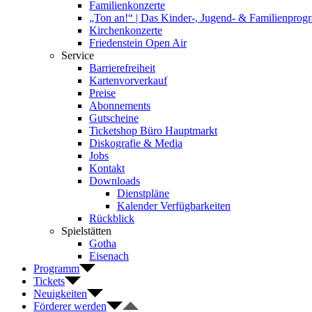
Familienkonzerte
„Ton an!“ | Das Kinder-, Jugend- & Familienpro
Kirchenkonzerte
Friedenstein Open Air
Service
Barrierefreiheit
Kartenvorverkauf
Preise
Abonnements
Gutscheine
Ticketshop Büro Hauptmarkt
Diskografie & Media
Jobs
Kontakt
Downloads
Dienstpläne
Kalender Verfügbarkeiten
Rückblick
Spielstätten
Gotha
Eisenach
Programm
Tickets
Neuigkeiten
Förderer werden