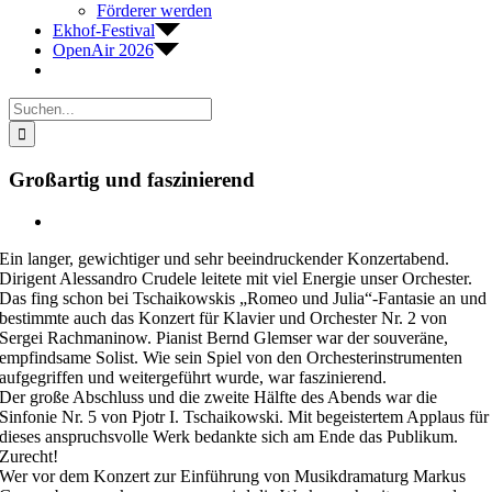
Förderer werden
Ekhof-Festival
OpenAir 2026
Suche
nach:
Großartig und faszinierend
Zeige
grösseres
Ein langer, gewichtiger und sehr beeindruckender Konzertabend.
Bild
Dirigent Alessandro Crudele leitete mit viel Energie unser Orchester.
Das fing schon bei Tschaikowskis „Romeo und Julia“-Fantasie an und
bestimmte auch das Konzert für Klavier und Orchester Nr. 2 von
Sergei Rachmaninow. Pianist Bernd Glemser war der souveräne,
empfindsame Solist. Wie sein Spiel von den Orchesterinstrumenten
aufgegriffen und weitergeführt wurde, war faszinierend.
Der große Abschluss und die zweite Hälfte des Abends war die
Sinfonie Nr. 5 von Pjotr I. Tschaikowski. Mit begeistertem Applaus für
dieses anspruchsvolle Werk bedankte sich am Ende das Publikum.
Zurecht!
Wer vor dem Konzert zur Einführung von Musikdramaturg Markus