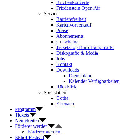
Kirchenkonzerte
Friedenstein Open Air
Service
Barrierefreiheit
Kartenvorverkauf
Preise
Abonnements
Gutscheine
Ticketshop Büro Hauptmarkt
Diskografie & Media
Jobs
Kontakt
Downloads
Dienstpläne
Kalender Verfügbarkeiten
Rückblick
Spielstätten
Gotha
Eisenach
Programm
Tickets
Neuigkeiten
Förderer werden
Förderer werden
Ekhof-Festival