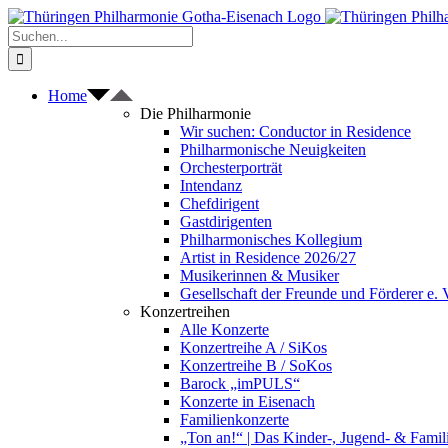
Zum
Inhalt
Suche
springen
nach:
Home
Die Philharmonie
Wir suchen: Conductor in Residence
Philharmonische Neuigkeiten
Orchesterporträt
Intendanz
Chefdirigent
Gastdirigenten
Philharmonisches Kollegium
Artist in Residence 2026/27
Musikerinnen & Musiker
Gesellschaft der Freunde und Förderer e. 
Konzertreihen
Alle Konzerte
Konzertreihe A / SiKos
Konzertreihe B / SoKos
Barock „imPULS“
Konzerte in Eisenach
Familienkonzerte
„Ton an!“ | Das Kinder-, Jugend- & Fami