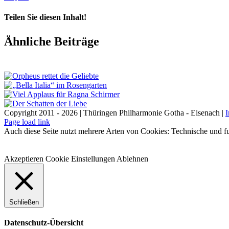
Teilen Sie diesen Inhalt!
Facebook
X
LinkedIn
E-
Ähnliche Beiträge
Mail
Copyright 2011 - 2026 | Thüringen Philharmonie Gotha - Eisenach |
Facebook
Instagram
WhatsApp
YouTube
E-
Telefon
Page load link
Mail
Auch diese Seite nutzt mehrere Arten von Cookies: Technische und fu
Akzeptieren
Cookie Einstellungen
Ablehnen
Schließen
Datenschutz-Übersicht