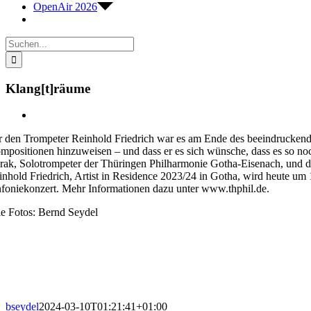
OpenAir 2026
Suche
nach:
Klang[t]räume
Zeige
grösseres
r den Trompeter Reinhold Friedrich war es am Ende des beeindruckende
Bild
mpositionen hinzuweisen – und dass er es sich wünsche, dass es so noc
rak, Solotrompeter der Thüringen Philharmonie Gotha-Eisenach, und d
inhold Friedrich, Artist in Residence 2023/24 in Gotha, wird heute 
nfoniekonzert. Mehr Informationen dazu unter www.thphil.de.
le Fotos: Bernd Seydel
bseydel
2024-03-10T01:21:41+01:00