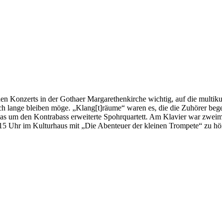
n Konzerts in der Gothaer Margarethenkirche wichtig, auf die multiku
h lange bleiben möge. „Klang[t]räume“ waren es, die die Zuhörer begei
as um den Kontrabass erweiterte Spohrquartett. Am Klavier war zweim
um 15 Uhr im Kulturhaus mit „Die Abenteuer der kleinen Trompete“ zu