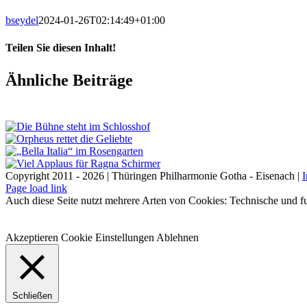
bseydel
2024-01-26T02:14:49+01:00
Teilen Sie diesen Inhalt!
Facebook
X
LinkedIn
E-
Ähnliche Beiträge
Mail
Copyright 2011 - 2026 | Thüringen Philharmonie Gotha - Eisenach |
Facebook
Instagram
WhatsApp
YouTube
E-
Telefon
Page load link
Mail
Auch diese Seite nutzt mehrere Arten von Cookies: Technische und fu
Akzeptieren
Cookie Einstellungen
Ablehnen
Schließen