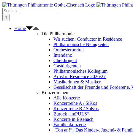
Zum
Inhalt
Suche
springen
nach:
Home
Die Philharmonie
Wir suchen: Conductor in Residence
Philharmonische Neuigkeiten
Orchesterporträt
Intendanz
Chefdirigent
Gastdirigenten
Philharmonisches Kollegium
Artist in Residence 2026/27
Musikerinnen & Musiker
Gesellschaft der Freunde und Förderer e. 
Konzertreihen
Alle Konzerte
Konzertreihe A / SiKos
Konzertreihe B / SoKos
Barock „imPULS“
Konzerte in Eisenach
Familienkonzerte
„Ton an!“ | Das Kinder-, Jugend- & Fami