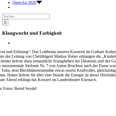
OpenAir 2026
Suche
nach:
Klangwucht und Farbigkeit
Zeige
grösseres
rost und Erlösung“. Das Leitthema unseres Konzerts im Gothaer Kulturh
Bild
ter der Leitung von Chefdirigent Markus Huber erklangen die „Kinderto
chester lieferte dazu erstaunliche Klangfarben der Düsternis und des G
e monumentale Sinfonie Nr. 7 von Anton Bruckner nach der Pause war
r Tuba, dem Blechbläserensemble etwas enorm Kraftvolles, gleichzeitig
ötist. Huber lieferte für über eine Stunde die Energie zu dieser Höchstl
ute Abend erklingt das Konzert im Landestheater Eisenach.
le Fotos: Bernd Seydel