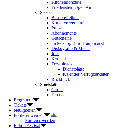
Kirchenkonzerte
Friedenstein Open Air
Service
Barrierefreiheit
Kartenvorverkauf
Preise
Abonnements
Gutscheine
Ticketshop Büro Hauptmarkt
Diskografie & Media
Jobs
Kontakt
Downloads
Dienstpläne
Kalender Verfügbarkeiten
Rückblick
Spielstätten
Gotha
Eisenach
Programm
Tickets
Neuigkeiten
Förderer werden
Förderer werden
Ekhof-Festival