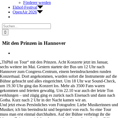
Förderer werden
Ekhof-Festival
OpenAir 2026
Suche
nach:
Mit den Prinzen in Hannover
Zeige
grösseres
„ThPhil on Tour“ mit den Prinzen. Acht Konzerte jetzt im Januar,
Bild
sechs weitere im Mai. Gestern startete der Bus um 12 Uhr nach
Hannover zum Congress-Centrum, einem beeindruckenden runden
Konzertsaal. Dort angekommen, wurden sofort die Instrumente auf die
Bühne gebracht und alles eingerichtet. Um 18 Uhr war Sound-Check,
um 19.30 Uhr ging das Konzert los. Mehr als 3500 Fans waren
gekommen und feierten gewaltig. Um 22.10 war auch der letzte Ton
verklungen – und zügig ging es zurück nach Eisenach und dann nach
Gotha. Kurz nach 2 Uhr in der Nacht kamen wir an.
Und jetzt etwas Persönliches vom Fotografen: Liebe Musikerinnen un
Musiker, ich bin beeindruckt und begeistert von euch. So eine Tour
muss man erst einmal durchhalten. Auf der Bühne verbringt ihr die