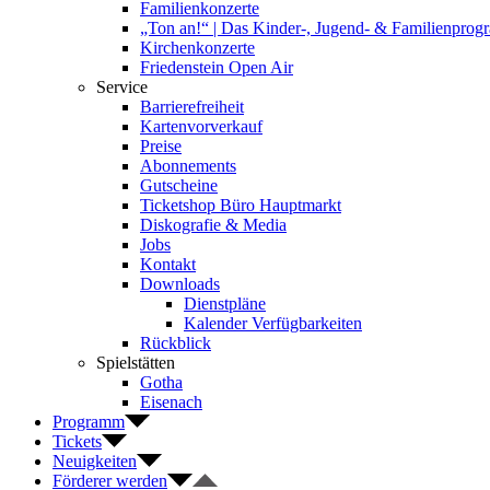
Familienkonzerte
„Ton an!“ | Das Kinder-, Jugend- & Familienpro
Kirchenkonzerte
Friedenstein Open Air
Service
Barrierefreiheit
Kartenvorverkauf
Preise
Abonnements
Gutscheine
Ticketshop Büro Hauptmarkt
Diskografie & Media
Jobs
Kontakt
Downloads
Dienstpläne
Kalender Verfügbarkeiten
Rückblick
Spielstätten
Gotha
Eisenach
Programm
Tickets
Neuigkeiten
Förderer werden