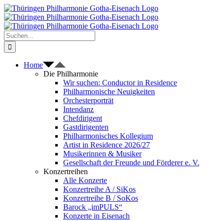
Zum
Inhalt
springen
Suche
nach:
Home
Die Philharmonie
Wir suchen: Conductor in Residence
Philharmonische Neuigkeiten
Orchesterporträt
Intendanz
Chefdirigent
Gastdirigenten
Philharmonisches Kollegium
Artist in Residence 2026/27
Musikerinnen & Musiker
Gesellschaft der Freunde und Förderer e. V.
Konzertreihen
Alle Konzerte
Konzertreihe A / SiKos
Konzertreihe B / SoKos
Barock „imPULS“
Konzerte in Eisenach