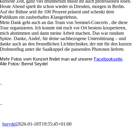
kürzeste Zeit, ganz viel drumherum müsst ihr auch professionell lösen.
Heute Abend spielt ihr schon wieder in Dresden, morgen in Berlin.
Auf der Bühne seid ihr 100 Prozent präsent und schenkt dem
Publikum ein zauberhaftes Klangerlebnis.
Mein Dank geht auch an das Team von Semmel-Concerts , die diese
Tour organisieren. Ich konnte mit euch vor Ort bestens kooperieren,
mich abstimmen und dann meine Arbeit machen. Das war rundum
Spitze. Danke, André, für deine sachbezogene Unterstützung – und
danke auch an den freundlichen Lichttechniker, der mir für den kurzen
Drohnenflug unter die Saalkuppel die passenden Photonen lieferte.
Mehr Fotos vom Konzert findet man auf unserer
Facebookseite
.
Alle Fotos: Bernd Seydel
–
–
bseydel
2026-01-18T19:55:45+01:00