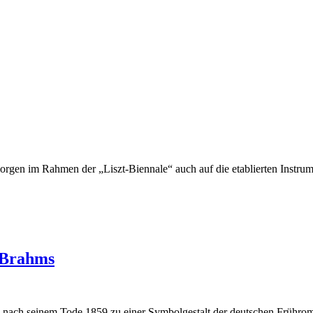
 morgen im Rahmen der „Liszt-Biennale“ auch auf die etablierten Inst
 Brahms
e nach seinem Tode 1859 zu einer Symbolgestalt der deutschen Frühro