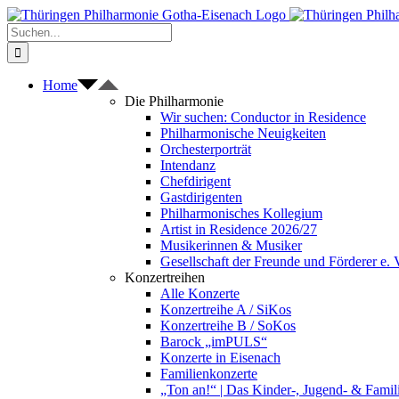
Zum
Inhalt
Suche
springen
nach:
Home
Die Philharmonie
Wir suchen: Conductor in Residence
Philharmonische Neuigkeiten
Orchesterporträt
Intendanz
Chefdirigent
Gastdirigenten
Philharmonisches Kollegium
Artist in Residence 2026/27
Musikerinnen & Musiker
Gesellschaft der Freunde und Förderer e. 
Konzertreihen
Alle Konzerte
Konzertreihe A / SiKos
Konzertreihe B / SoKos
Barock „imPULS“
Konzerte in Eisenach
Familienkonzerte
„Ton an!“ | Das Kinder-, Jugend- & Fami