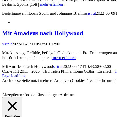
Brahms. Spohrs groß
| mehr erfahren
Begegnung mit Louis Spohr und Johannes Brahms
sistrut
2022-06-09
Mit Amadeus nach Hollywood
sistrut
2022-06-17T10:43:58+02:00
Musik erzeugt Gefühle, beflügelt Gedanken und löst Erinnerungen aus
Persönlichkeit und Charakter
| mehr erfahren
Mit Amadeus nach Hollywood
sistrut
2022-06-17T10:43:58+02:00
Copyright 2011 - 2026 | Thüringen Philharmonie Gotha - Eisenach |
Facebook
Instagram
WhatsApp
YouTube
E-
Telefon
Page load link
Mail
Auch diese Seite nutzt mehrere Arten von Cookies: Technische und fu
Akzeptieren
Cookie Einstellungen
Ablehnen
Schließen