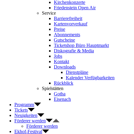
Kirchenkonzerte
Friedenstein Open Air
Service
Barrierefreiheit
Kartenvorverkauf
Preise
Abonnements
Gutscheine
Ticketshop Büro Hauptmarkt
Diskografie & Media
Jobs
Kontakt
Downloads
Dienstpläne
Kalender Verfügbarkeiten
Rückblick
Spielstätten
Gotha
Eisenach
Programm
Tickets
Neuigkeiten
Förderer werden
Förderer werden
Ekhof-Festival