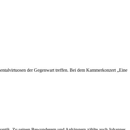
rumentalvirtuosen der Gegenwart treffen. Bei dem Kammerkonzert „Eine
mantik. Zu seinen Bewunderern und Anhängern zählte auch Johannes