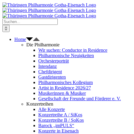
Zum
Inhalt
springen
Suche
nach:
Home
Die Philharmonie
Wir suchen: Conductor in Residence
Philharmonische Neuigkeiten
Orchesterporträt
Intendanz
Chefdirigent
Gastdirigenten
Philharmonisches Kollegium
Artist in Residence 2026/27
Musikerinnen & Musiker
Gesellschaft der Freunde und Förderer e. V.
Konzertreihen
Alle Konzerte
Konzertreihe A / SiKos
Konzertreihe B / SoKos
Barock „imPULS“
Konzerte in Eisenach