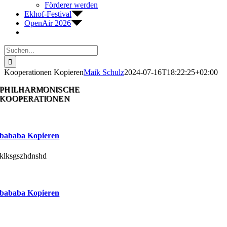
Förderer werden
Ekhof-Festival
OpenAir 2026
Suche
nach:
Kooperationen Kopieren
Maik Schulz
2024-07-16T18:22:25+02:00
PHILHARMONISCHE
KOOPERATIONEN
bababa Kopieren
klksgszhdnshd
bababa Kopieren