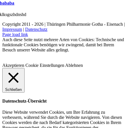
bababa
klksgszhdnshd
Copyright 2011 - 2026 | Thüringen Philharmonie Gotha - Eisenach |
Impressum
|
Datenschutz
Facebook
Instagram
WhatsApp
YouTube
E-
Telefon
Page load link
Mail
Auch diese Seite nutzt mehrere Arten von Cookies: Technische und
funktionale Cookies benötigen wir zwingend, damit bei Ihrem
Besuch unserer Website alles gelingt.
Akzeptieren
Cookie Einstellungen
Ablehnen
Schließen
Datenschutz-Übersicht
Diese Website verwendet Cookies, um Ihre Erfahrung zu
verbessern, während Sie durch die Website navigieren. Von diesen
Cookies werden die nach Bedarf kategorisierten Cookies in Ihrem
Browser gespeichert, da sie für das Funktionieren der