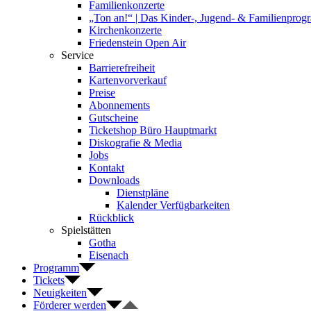
Familienkonzerte
„Ton an!“ | Das Kinder-, Jugend- & Familienpro
Kirchenkonzerte
Friedenstein Open Air
Service
Barrierefreiheit
Kartenvorverkauf
Preise
Abonnements
Gutscheine
Ticketshop Büro Hauptmarkt
Diskografie & Media
Jobs
Kontakt
Downloads
Dienstpläne
Kalender Verfügbarkeiten
Rückblick
Spielstätten
Gotha
Eisenach
Programm
Tickets
Neuigkeiten
Förderer werden