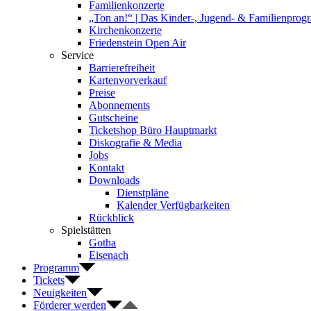
Familienkonzerte
„Ton an!“ | Das Kinder-, Jugend- & Familienpro
Kirchenkonzerte
Friedenstein Open Air
Service
Barrierefreiheit
Kartenvorverkauf
Preise
Abonnements
Gutscheine
Ticketshop Büro Hauptmarkt
Diskografie & Media
Jobs
Kontakt
Downloads
Dienstpläne
Kalender Verfügbarkeiten
Rückblick
Spielstätten
Gotha
Eisenach
Programm
Tickets
Neuigkeiten
Förderer werden