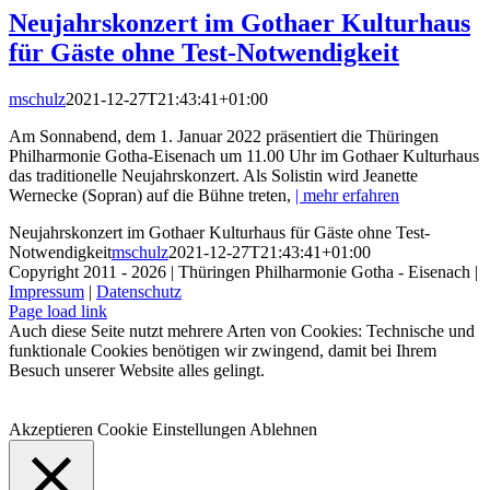
Neujahrskonzert im Gothaer Kulturhaus
für Gäste ohne Test-Notwendigkeit
mschulz
2021-12-27T21:43:41+01:00
Am Sonnabend, dem 1. Januar 2022 präsentiert die Thüringen
Philharmonie Gotha-Eisenach um 11.00 Uhr im Gothaer Kulturhaus
das traditionelle Neujahrskonzert. Als Solistin wird Jeanette
Wernecke (Sopran) auf die Bühne treten,
| mehr erfahren
Neujahrskonzert im Gothaer Kulturhaus für Gäste ohne Test-
Notwendigkeit
mschulz
2021-12-27T21:43:41+01:00
Copyright 2011 - 2026 | Thüringen Philharmonie Gotha - Eisenach |
Impressum
|
Datenschutz
Facebook
Instagram
WhatsApp
YouTube
E-
Telefon
Page load link
Mail
Auch diese Seite nutzt mehrere Arten von Cookies: Technische und
funktionale Cookies benötigen wir zwingend, damit bei Ihrem
Besuch unserer Website alles gelingt.
Akzeptieren
Cookie Einstellungen
Ablehnen