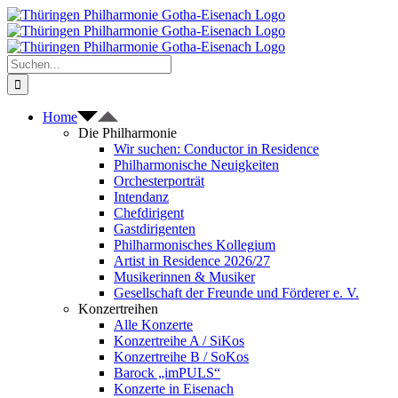
Zum
Inhalt
springen
Suche
nach:
Home
Die Philharmonie
Wir suchen: Conductor in Residence
Philharmonische Neuigkeiten
Orchesterporträt
Intendanz
Chefdirigent
Gastdirigenten
Philharmonisches Kollegium
Artist in Residence 2026/27
Musikerinnen & Musiker
Gesellschaft der Freunde und Förderer e. V.
Konzertreihen
Alle Konzerte
Konzertreihe A / SiKos
Konzertreihe B / SoKos
Barock „imPULS“
Konzerte in Eisenach