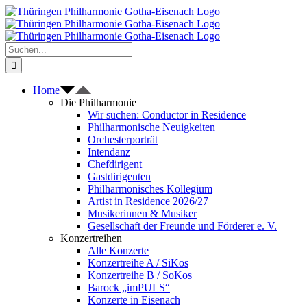
Zum
Inhalt
springen
Suche
nach:
Home
Die Philharmonie
Wir suchen: Conductor in Residence
Philharmonische Neuigkeiten
Orchesterporträt
Intendanz
Chefdirigent
Gastdirigenten
Philharmonisches Kollegium
Artist in Residence 2026/27
Musikerinnen & Musiker
Gesellschaft der Freunde und Förderer e. V.
Konzertreihen
Alle Konzerte
Konzertreihe A / SiKos
Konzertreihe B / SoKos
Barock „imPULS“
Konzerte in Eisenach