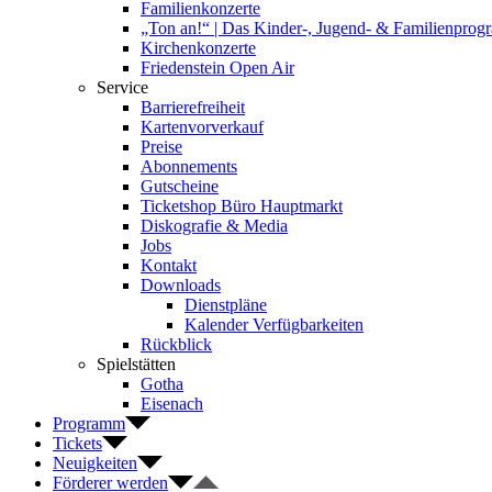
Familienkonzerte
„Ton an!“ | Das Kinder-, Jugend- & Familienpro
Kirchenkonzerte
Friedenstein Open Air
Service
Barrierefreiheit
Kartenvorverkauf
Preise
Abonnements
Gutscheine
Ticketshop Büro Hauptmarkt
Diskografie & Media
Jobs
Kontakt
Downloads
Dienstpläne
Kalender Verfügbarkeiten
Rückblick
Spielstätten
Gotha
Eisenach
Programm
Tickets
Neuigkeiten
Förderer werden