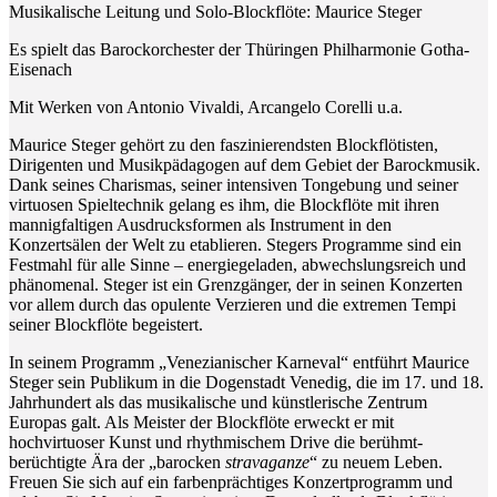
Musikalische Leitung und Solo-Blockflöte: Maurice Steger
Es spielt das Barockorchester der Thüringen Philharmonie Gotha-
Eisenach
Mit Werken von Antonio Vivaldi, Arcangelo Corelli u.a.
Maurice Steger gehört zu den faszinierendsten Blockflötisten,
Dirigenten und Musikpädagogen auf dem Gebiet der Barockmusik.
Dank seines Charismas, seiner intensiven Tongebung und seiner
virtuosen Spieltechnik gelang es ihm, die Blockflöte mit ihren
mannigfaltigen Ausdrucksformen als Instrument in den
Konzertsälen der Welt zu etablieren. Stegers Programme sind ein
Festmahl für alle Sinne – energiegeladen, abwechslungsreich und
phänomenal. Steger ist ein Grenzgänger, der in seinen Konzerten
vor allem durch das opulente Verzieren und die extremen Tempi
seiner Blockflöte begeistert.
In seinem Programm „Venezianischer Karneval“ entführt Maurice
Steger sein Publikum in die Dogenstadt Venedig, die im 17. und 18.
Jahrhundert als das musikalische und künstlerische Zentrum
Europas galt. Als Meister der Blockflöte erweckt er mit
hochvirtuoser Kunst und rhythmischem Drive die berühmt-
berüchtigte Ära der „barocken
stravaganze
“ zu neuem Leben.
Freuen Sie sich auf ein farbenprächtiges Konzertprogramm und