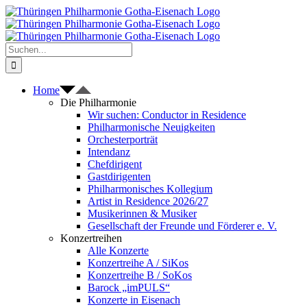
Zum
Inhalt
springen
Suche
nach:
Home
Die Philharmonie
Wir suchen: Conductor in Residence
Philharmonische Neuigkeiten
Orchesterporträt
Intendanz
Chefdirigent
Gastdirigenten
Philharmonisches Kollegium
Artist in Residence 2026/27
Musikerinnen & Musiker
Gesellschaft der Freunde und Förderer e. V.
Konzertreihen
Alle Konzerte
Konzertreihe A / SiKos
Konzertreihe B / SoKos
Barock „imPULS“
Konzerte in Eisenach