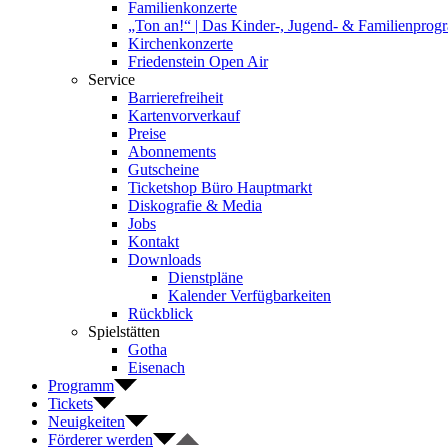
Familienkonzerte
„Ton an!“ | Das Kinder-, Jugend- & Familienpro
Kirchenkonzerte
Friedenstein Open Air
Service
Barrierefreiheit
Kartenvorverkauf
Preise
Abonnements
Gutscheine
Ticketshop Büro Hauptmarkt
Diskografie & Media
Jobs
Kontakt
Downloads
Dienstpläne
Kalender Verfügbarkeiten
Rückblick
Spielstätten
Gotha
Eisenach
Programm
Tickets
Neuigkeiten
Förderer werden