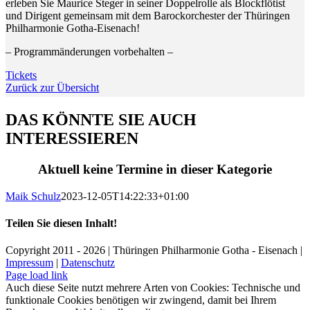
erleben Sie Maurice Steger in seiner Doppelrolle als Blockflötist
und Dirigent gemeinsam mit dem Barockorchester der Thüringen
Philharmonie Gotha-Eisenach!
– Programmänderungen vorbehalten –
Tickets
Zurück zur Übersicht
DAS KÖNNTE SIE AUCH
INTERESSIEREN
Aktuell keine Termine in dieser Kategorie
Maik Schulz
2023-12-05T14:22:33+01:00
Teilen Sie diesen Inhalt!
Facebook
X
LinkedIn
E-
Copyright 2011 - 2026 | Thüringen Philharmonie Gotha - Eisenach |
Mail
Impressum
|
Datenschutz
Facebook
Instagram
WhatsApp
YouTube
E-
Telefon
Page load link
Mail
Auch diese Seite nutzt mehrere Arten von Cookies: Technische und
funktionale Cookies benötigen wir zwingend, damit bei Ihrem