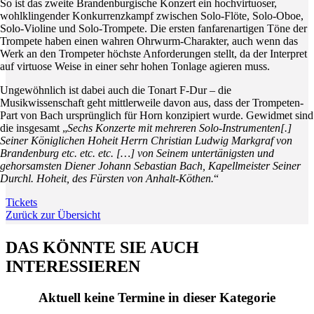
So ist das zweite Brandenburgische Konzert ein hochvirtuoser,
wohlklingender Konkurrenzkampf zwischen Solo-Flöte, Solo-Oboe,
Solo-Violine und Solo-Trompete. Die ersten fanfarenartigen Töne der
Trompete haben einen wahren Ohrwurm-Charakter, auch wenn das
Werk an den Trompeter höchste Anforderungen stellt, da der Interpret
auf virtuose Weise in einer sehr hohen Tonlage agieren muss.
Ungewöhnlich ist dabei auch die Tonart F-Dur – die
Musikwissenschaft geht mittlerweile davon aus, dass der Trompeten-
Part von Bach ursprünglich für Horn konzipiert wurde. Gewidmet sind
die insgesamt „
Sechs Konzerte mit mehreren Solo-Instrumenten[.]
Seiner Königlichen Hoheit Herrn Christian Ludwig Markgraf von
Brandenburg etc. etc. etc. […] von Seinem untertänigsten und
gehorsamsten Diener Johann Sebastian Bach, Kapellmeister Seiner
Durchl. Hoheit, des Fürsten von Anhalt-Köthen.
“
Tickets
Zurück zur Übersicht
DAS KÖNNTE SIE AUCH
INTERESSIEREN
Aktuell keine Termine in dieser Kategorie