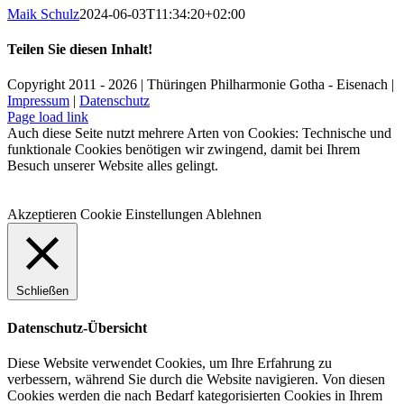
Maik Schulz
2024-06-03T11:34:20+02:00
Teilen Sie diesen Inhalt!
Facebook
X
LinkedIn
E-
Copyright 2011 - 2026 | Thüringen Philharmonie Gotha - Eisenach |
Mail
Impressum
|
Datenschutz
Facebook
Instagram
WhatsApp
YouTube
E-
Telefon
Page load link
Mail
Auch diese Seite nutzt mehrere Arten von Cookies: Technische und
funktionale Cookies benötigen wir zwingend, damit bei Ihrem
Besuch unserer Website alles gelingt.
Akzeptieren
Cookie Einstellungen
Ablehnen
Schließen
Datenschutz-Übersicht
Diese Website verwendet Cookies, um Ihre Erfahrung zu
verbessern, während Sie durch die Website navigieren. Von diesen
Cookies werden die nach Bedarf kategorisierten Cookies in Ihrem