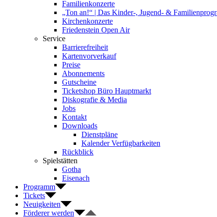
Familienkonzerte
„Ton an!“ | Das Kinder-, Jugend- & Familienpro
Kirchenkonzerte
Friedenstein Open Air
Service
Barrierefreiheit
Kartenvorverkauf
Preise
Abonnements
Gutscheine
Ticketshop Büro Hauptmarkt
Diskografie & Media
Jobs
Kontakt
Downloads
Dienstpläne
Kalender Verfügbarkeiten
Rückblick
Spielstätten
Gotha
Eisenach
Programm
Tickets
Neuigkeiten
Förderer werden