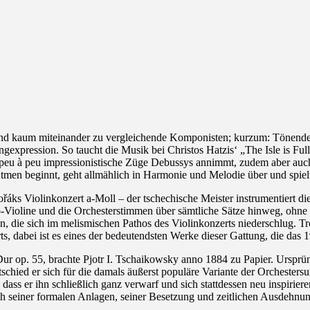
nd kaum miteinander zu vergleichende Komponisten; kurzum: Tönende K
gexpression. So taucht die Musik bei Christos Hatzis‘ „The Isle is Full
ie peu à peu impressionistische Züge Debussys annimmt, zudem aber a
en beginnt, geht allmählich in Harmonie und Melodie über und spielt 
áks Violinkonzert a-Moll – der tschechische Meister instrumentiert di
Violine und die Orchesterstimmen über sämtliche Sätze hinweg, ohne d
die sich im melismischen Pathos des Violinkonzerts niederschlug. Trot
s, dabei ist es eines der bedeutendsten Werke dieser Gattung, die das 1
-Dur op. 55, brachte Pjotr I. Tschaikowsky anno 1884 zu Papier. Ursprü
ntschied er sich für die damals äußerst populäre Variante der Orchesters
dass er ihn schließlich ganz verwarf und sich stattdessen neu inspirie
lich seiner formalen Anlagen, seiner Besetzung und zeitlichen Ausdehn