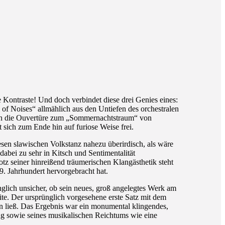
ontraste! Und doch verbindet diese drei Genies eines:
 of Noises“ allmählich aus den Untiefen des orchestralen
uch die Ouvertüre zum „Sommernachtstraum“ von
sich zum Ende hin auf furiose Weise frei.
esen slawischen Volkstanz nahezu überirdisch, als wäre
abei zu sehr in Kitsch und Sentimentalität
z seiner hinreißend träumerischen Klangästhetik steht
9. Jahrhundert hervorgebracht hat.
nglich unsicher, ob sein neues, groß angelegtes Werk am
uite. Der ursprünglich vorgesehene erste Satz mit dem
ren ließ. Das Ergebnis war ein monumental klingendes,
ung sowie seines musikalischen Reichtums wie eine