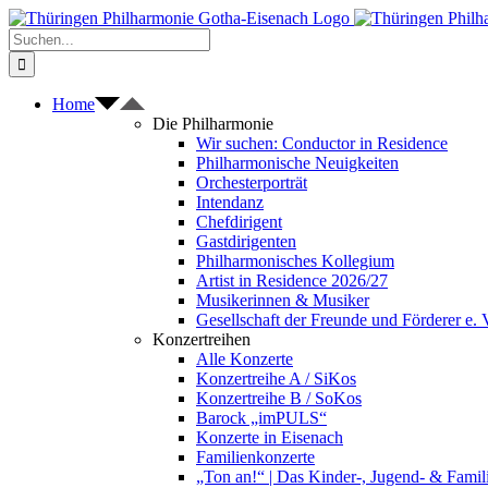
Zum
Inhalt
Suche
springen
nach:
Home
Die Philharmonie
Wir suchen: Conductor in Residence
Philharmonische Neuigkeiten
Orchesterporträt
Intendanz
Chefdirigent
Gastdirigenten
Philharmonisches Kollegium
Artist in Residence 2026/27
Musikerinnen & Musiker
Gesellschaft der Freunde und Förderer e. 
Konzertreihen
Alle Konzerte
Konzertreihe A / SiKos
Konzertreihe B / SoKos
Barock „imPULS“
Konzerte in Eisenach
Familienkonzerte
„Ton an!“ | Das Kinder-, Jugend- & Fami