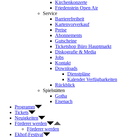
Kirchenkonzerte
Friedenstein Open Air
Service
Barrierefreiheit
Kartenvorverkauf
Preise
Abonnements
Gutscheine
Ticketshop Büro Hauptmarkt
Diskografie & Media
Jobs
Kontakt
Downloads
Dienstpläne
Kalender Verfügbarkeiten
Rückblick
Spielstätten
Gotha
Eisenach
Programm
Tickets
Neuigkeiten
Förderer werden
Förderer werden
Ekhof-Festival