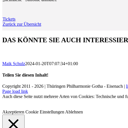
Tickets
Zurück zur Übersicht
DAS KÖNNTE SIE AUCH INTERESSIE
Maik Schulz
2024-01-20T07:07:34+01:00
Teilen Sie diesen Inhalt!
Facebook
X
LinkedIn
E-
Copyright 2011 - 2026 | Thüringen Philharmonie Gotha - Eisenach |
Mail
Facebook
Instagram
WhatsApp
YouTube
E-
Telefon
Page load link
Mail
Auch diese Seite nutzt mehrere Arten von Cookies: Technische und fu
Akzeptieren
Cookie Einstellungen
Ablehnen