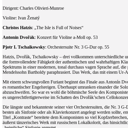
Dirigent: Charles Olivieri-Munroe
Violine: Ivan Ženatý
Christos Hatzis
: „The Isle is Full of Noises“
Antonín Dvořák
: Konzert für Violine a-Moll op. 53
Pjotr I. Tschaikowsky
: Orchestersuite Nr. 3 G-Dur op. 55
Hatzis, Dvořák, Tschaikowsky – drei vollkommen unterschiedliche u
die formvollendete Fähigkeit der authentischen und wahrhaftigen Klan
Spektrums in einer modernen, tonal durchaus vagen Sprache auf, d
Mendelssohn Bartholdy paraphrasiert. Das Werk, das mit einem Ur-Atm
Mit einem schwungvollen Furiant beginnt das Finale aus Antonín Dvoř
es romantischer Engelsreigen. Überhaupt umranken einander die Solo-
abzuschweifen. So war es wohl die böhmische Seele des Komponisten, 
es ungerechtfertigterweise im Schatten des Dvořák’schen Cellokonzert
Die längste und bekannteste seiner vier Orchestersuiten, die Nr. 3 G
besten als Sinfonie oder als Klavierkonzert angelegt werden sollte, e
Titel „Kontraste“ bereitete dem Komponisten so viel Kopfzerbrechen, 
äußerst tänzerisches Werk mit russischem Lokalkolorit, das hinsicht
„heimliche“ Sinfonie anmutet.