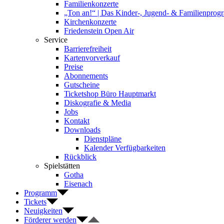
Familienkonzerte
„Ton an!“ | Das Kinder-, Jugend- & Familienpro
Kirchenkonzerte
Friedenstein Open Air
Service
Barrierefreiheit
Kartenvorverkauf
Preise
Abonnements
Gutscheine
Ticketshop Büro Hauptmarkt
Diskografie & Media
Jobs
Kontakt
Downloads
Dienstpläne
Kalender Verfügbarkeiten
Rückblick
Spielstätten
Gotha
Eisenach
Programm
Tickets
Neuigkeiten
Förderer werden