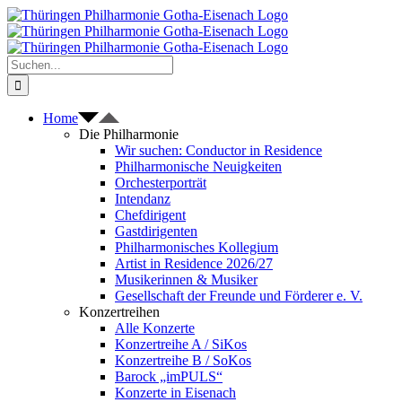
Zum
Inhalt
springen
Suche
nach:
Home
Die Philharmonie
Wir suchen: Conductor in Residence
Philharmonische Neuigkeiten
Orchesterporträt
Intendanz
Chefdirigent
Gastdirigenten
Philharmonisches Kollegium
Artist in Residence 2026/27
Musikerinnen & Musiker
Gesellschaft der Freunde und Förderer e. V.
Konzertreihen
Alle Konzerte
Konzertreihe A / SiKos
Konzertreihe B / SoKos
Barock „imPULS“
Konzerte in Eisenach