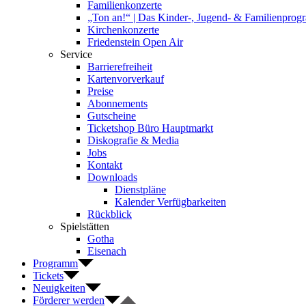
Familienkonzerte
„Ton an!“ | Das Kinder-, Jugend- & Familienpro
Kirchenkonzerte
Friedenstein Open Air
Service
Barrierefreiheit
Kartenvorverkauf
Preise
Abonnements
Gutscheine
Ticketshop Büro Hauptmarkt
Diskografie & Media
Jobs
Kontakt
Downloads
Dienstpläne
Kalender Verfügbarkeiten
Rückblick
Spielstätten
Gotha
Eisenach
Programm
Tickets
Neuigkeiten
Förderer werden