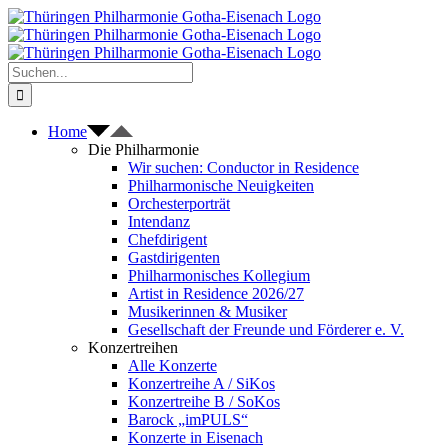
Zum
Inhalt
springen
Suche
nach:
Home
Die Philharmonie
Wir suchen: Conductor in Residence
Philharmonische Neuigkeiten
Orchesterporträt
Intendanz
Chefdirigent
Gastdirigenten
Philharmonisches Kollegium
Artist in Residence 2026/27
Musikerinnen & Musiker
Gesellschaft der Freunde und Förderer e. V.
Konzertreihen
Alle Konzerte
Konzertreihe A / SiKos
Konzertreihe B / SoKos
Barock „imPULS“
Konzerte in Eisenach