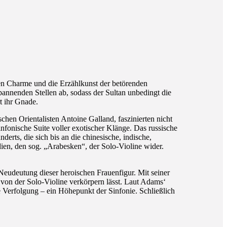
en Charme und die Erzählkunst der betörenden
spannenden Stellen ab, sodass der Sultan unbedingt die
t ihr Gnade.
n Orientalisten Antoine Galland, faszinierten nicht
fonische Suite voller exotischer Klänge. Das russische
erts, die sich bis an die chinesische, indische,
ien, den sog. „Arabesken“, der Solo-Violine wider.
udeutung dieser heroischen Frauenfigur. Mit seiner
 von der Solo-Violine verkörpern lässt. Laut Adams‘
 Verfolgung – ein Höhepunkt der Sinfonie. Schließlich