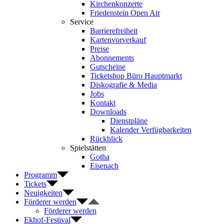
Kirchenkonzerte
Friedenstein Open Air
Service
Barrierefreiheit
Kartenvorverkauf
Preise
Abonnements
Gutscheine
Ticketshop Büro Hauptmarkt
Diskografie & Media
Jobs
Kontakt
Downloads
Dienstpläne
Kalender Verfügbarkeiten
Rückblick
Spielstätten
Gotha
Eisenach
Programm
Tickets
Neuigkeiten
Förderer werden
Förderer werden
Ekhof-Festival