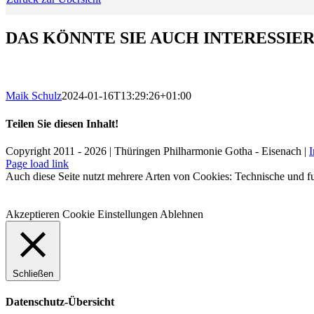
DAS KÖNNTE SIE AUCH INTERESSIE
Maik Schulz
2024-01-16T13:29:26+01:00
Teilen Sie diesen Inhalt!
Facebook
X
LinkedIn
E-
Copyright 2011 - 2026 | Thüringen Philharmonie Gotha - Eisenach |
Mail
Facebook
Instagram
WhatsApp
YouTube
E-
Telefon
Page load link
Mail
Auch diese Seite nutzt mehrere Arten von Cookies: Technische und fu
Akzeptieren
Cookie Einstellungen
Ablehnen
Schließen
Datenschutz-Übersicht