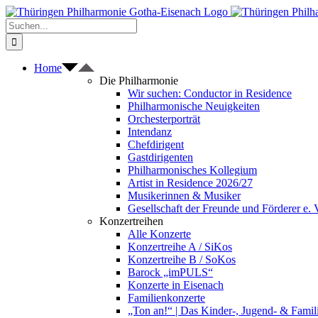
Zum
Inhalt
Suche
springen
nach:
Home
Die Philharmonie
Wir suchen: Conductor in Residence
Philharmonische Neuigkeiten
Orchesterporträt
Intendanz
Chefdirigent
Gastdirigenten
Philharmonisches Kollegium
Artist in Residence 2026/27
Musikerinnen & Musiker
Gesellschaft der Freunde und Förderer e. 
Konzertreihen
Alle Konzerte
Konzertreihe A / SiKos
Konzertreihe B / SoKos
Barock „imPULS“
Konzerte in Eisenach
Familienkonzerte
„Ton an!“ | Das Kinder-, Jugend- & Fami