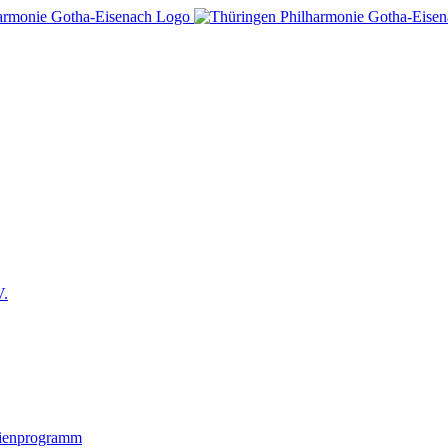
V.
lienprogramm