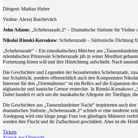
Dirigent: Markus Huber
Violine: Alexej Barchevitch
John Adams
: „Scheherazade.2“ – Dramatische Sinfonie für Violine 
Nikolai Rimski-Korsakow
: Scheherazade – Sinfonische Dichtung fü
„Scheherazade“ – Ein (musikalisches) Märchen aus „Tausendundeiner
orientalischen Prinzessin Scheherazade jäh in seiner Mordlust gebannt
Fortsetzung hören will und ihre Hinrichtung aufschiebt. Nach tausen
Die Geschichten und Legenden der bezaubernden Scheherazade, zusam
nur Schahriyâr, sondern offensichtlich auch den Komponisten Nikolai
Interesse für den „Orientalismus“ ist ein Reflex auf die Expansion de
afghanische und iranische Grenze erstreckte. In Rimski-Korsakows „S
Dabei handelt es sich um die musikalische Allegorie der Titelfigur, die
Die Geschichten aus „Tausendundeiner Nacht“ inspirierten auch den
dramatischen Sinfonie „Scheherazade.2“ schrieb er eine moderne zeit
Auslegung wird eine kluge junge Frau von gläubigen Männern verfolgt
werden ihre Flucht und ihr Zufluchtsort geschildert. Aber ist die Held
Tickets
Zurück zur Übersicht