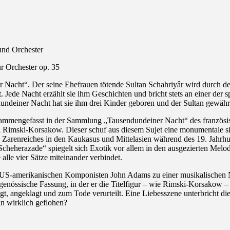
und Orchester
r Orchester op. 35
 Nacht“. Der seine Ehefrauen tötende Sultan Schahriyâr wird durch d
. Jede Nacht erzählt sie ihm Geschichten und bricht stets an einer der 
dundeiner Nacht hat sie ihm drei Kinder geboren und der Sultan gewähr
mengefasst in der Sammlung „Tausendundeiner Nacht“ des französische
 Rimski-Korsakow. Dieser schuf aus diesem Sujet eine monumentale sin
s Zarenreiches in den Kaukasus und Mittelasien während des 19. Jahrhund
cheherazade“ spiegelt sich Exotik vor allem in den ausgezierten Melod
 alle vier Sätze miteinander verbindet.
 US-amerikanischen Komponisten John Adams zu einer musikalischen Ne
genössische Fassung, in der er die Titelfigur – wie Rimski-Korsakow –
, angeklagt und zum Tode verurteilt. Eine Liebesszene unterbricht die
in wirklich geflohen?