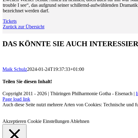
trouble I see“, das aufgrund seiner schillernd-aufwühlenden Dramati
bezeichnet werden darf.
Tickets
Zurück zur Übersicht
DAS KÖNNTE SIE AUCH INTERESSIE
Maik Schulz
2024-01-24T19:37:33+01:00
Teilen Sie diesen Inhalt!
Facebook
X
LinkedIn
E-
Copyright 2011 - 2026 | Thüringen Philharmonie Gotha - Eisenach |
Mail
Facebook
Instagram
WhatsApp
YouTube
E-
Telefon
Page load link
Mail
Auch diese Seite nutzt mehrere Arten von Cookies: Technische und fu
Akzeptieren
Cookie Einstellungen
Ablehnen