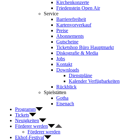
Kirchenkonzerte
Friedenstein Open Air
Service
Barrierefreiheit
Kartenvorverkauf
Preise
Abonnements
Gutscheine
Ticketshop Büro Hauptmarkt
Diskografie & Media
Jobs
Kontakt
Downloads
Dienstpläne
Kalender Verfügbarkeiten
Rückblick
Spielstätten
Gotha
Eisenach
Programm
Tickets
Neuigkeiten
Förderer werden
Förderer werden
Ekhof-Festival