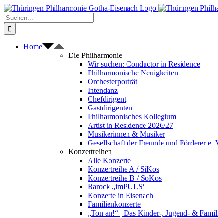
Zum
Inhalt
Suche
springen
nach:
Home
Die Philharmonie
Wir suchen: Conductor in Residence
Philharmonische Neuigkeiten
Orchesterporträt
Intendanz
Chefdirigent
Gastdirigenten
Philharmonisches Kollegium
Artist in Residence 2026/27
Musikerinnen & Musiker
Gesellschaft der Freunde und Förderer e. 
Konzertreihen
Alle Konzerte
Konzertreihe A / SiKos
Konzertreihe B / SoKos
Barock „imPULS“
Konzerte in Eisenach
Familienkonzerte
„Ton an!“ | Das Kinder-, Jugend- & Fami