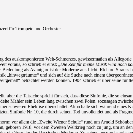
zert für Trompete und Orchester
ng des auskomponierten Welt-Schmerzes, gewissermaßen als Allegorie ei
it voraus, so schrieb er einst: „
Die Zeit für meine Musik wird noch 
Bedeutung als Avantgardist der Moderne ans Licht. Richard Strauss be
usik „hinwegträumte“ und sich auf die Suche nach einem übergeordnet
eitgemäß“ betrachtet werden können. 1904 schrieb er über seine fünfte
lt, aber die Tatsache spricht für sich, dass diese Sinfonie, die so ein
 pendelte Mahler sein Leben lang zwischen zwei Polen, sozusagen zwi
ner schweren Ehekrise überschattet: Alma hatte sich während eines Ku
tzten Sinfonie Nr. 10, die durch seinen Tod unvollendet und als Fragme
norm; vor allem die „Zweite Wiener Schule“ rund um Arnold Schönberg
nn, geboren 1918, vor dem Zweiten Weltkrieg noch zu jung, um an de
ler ein Vorreiter der klassischen Moderne. Zu seinen anspruchsvolls