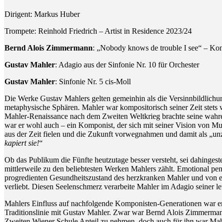
Dirigent: Markus Huber
Trompete: Reinhold Friedrich – Artist in Residence 2023/24
Bernd Alois Zimmermann
: „Nobody knows de trouble I see“ – Kon
Gustav Mahler
: Adagio aus der Sinfonie Nr. 10 für Orchester
Gustav Mahler
: Sinfonie Nr. 5 cis-Moll
Die Werke Gustav Mahlers gelten gemeinhin als die Versinnbildlichu
metaphysische Sphären. Mahler war kompositorisch seiner Zeit stets we
Mahler-Renaissance nach dem Zweiten Weltkrieg brachte seine wahre 
war er wohl auch – ein Komponist, der sich mit seiner Vision von M
aus der Zeit fielen und die Zukunft vorwegnahmen und damit als „unz
kapiert sie!
“
Ob das Publikum die Fünfte heutzutage besser versteht, sei dahingestel
mittlerweile zu den beliebtesten Werken Mahlers zählt. Emotional
progredienten Gesundheitszustand des herzkranken Mahler und von ei
verliebt. Diesen Seelenschmerz verarbeite Mahler im Adagio seiner le
Mahlers Einfluss auf nachfolgende Komponisten-Generationen war e
Traditionslinie mit Gustav Mahler. Zwar war Bernd Alois Zimmerma
Zweiten Wiener Schule Anteil zu nehmen, doch auch für ihn war Mah