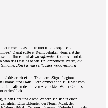
ner Reise in das Innere und in philosophisch-
kommen.
“ Damit sollte er Recht behalten, denn erst die
schrieb ihn einmal als „
weltfremden Träumer
“ und das
en Sinn des Daseins begab. Er komponierte Werke, die
 Sinfonie: „
[Sie] ist ein verfluchtes Werk, niemand
sam und düster mit einem Trompeten-Signal beginnt,
schen Himmel und Hölle. Der Sommer anno 1910 war vom
raufenthalts in den jungen Architekten Walter Gropius
nt zurückblieb.
, Alban Berg und Anton Webern sah sich in einer
n damaligen Entwicklungen der Neuen Musik der
ten Werken zählt das Trompetenkonzert „Nobody knows de