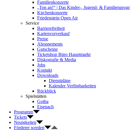
Familienkonzerte
„Ton an!“ | Das Kinder-, Jugend- & Familienpro
Kirchenkonzerte
Friedenstein Open Air
Service
Barrierefreiheit
Kartenvorverkauf
Preise
Abonnements
Gutscheine
Ticketshop Büro Hauptmarkt
Diskografie & Media
Jobs
Kontakt
Downloads
Dienstpläne
Kalender Verfügbarkeiten
Rückblick
Spielstätten
Gotha
Eisenach
Programm
Tickets
Neuigkeiten
Förderer werden