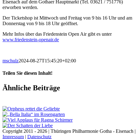
Eisenach auf dem Gothaer Hauptmarkt (Tel. 03621 / 751776)
erworben werden.
Der Ticketshop ist Mittwoch und Freitag von 9 bis 16 Uhr und am
Donnerstag von 9 bis 18 Uhr geöffnet.
Mehr Infos über das Friedenstein Open Air gibt es unter
www.friedenstein-openair.de
mschulz
2024-08-27T15:45:20+02:00
Teilen Sie diesen Inhalt!
Facebook
X
LinkedIn
E-
Ähnliche Beiträge
Mail
Copyright 2011 - 2026 | Thüringen Philharmonie Gotha - Eisenach |
Impressum
|
Datenschutz