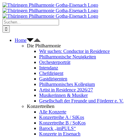
Zum
Inhalt
springen
Suche
nach:
Home
Die Philharmonie
Wir suchen: Conductor in Residence
Philharmonische Neuigkeiten
Orchesterporträt
Intendanz
Chefdirigent
Gastdirigenten
Philharmonisches Kollegium
Artist in Residence 2026/27
Musikerinnen & Musiker
Gesellschaft der Freunde und Förderer e. V.
Konzertreihen
Alle Konzerte
Konzertreihe A / SiKos
Konzertreihe B / SoKos
Barock „imPULS“
Konzerte in Eisenach