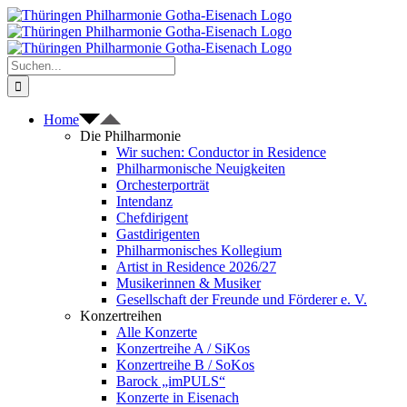
Zum
Inhalt
springen
Suche
nach:
Home
Die Philharmonie
Wir suchen: Conductor in Residence
Philharmonische Neuigkeiten
Orchesterporträt
Intendanz
Chefdirigent
Gastdirigenten
Philharmonisches Kollegium
Artist in Residence 2026/27
Musikerinnen & Musiker
Gesellschaft der Freunde und Förderer e. V.
Konzertreihen
Alle Konzerte
Konzertreihe A / SiKos
Konzertreihe B / SoKos
Barock „imPULS“
Konzerte in Eisenach