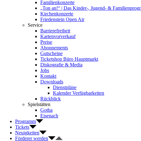
Familienkonzerte
„Ton an!“ | Das Kinder-, Jugend- & Familienpro
Kirchenkonzerte
Friedenstein Open Air
Service
Barrierefreiheit
Kartenvorverkauf
Preise
Abonnements
Gutscheine
Ticketshop Büro Hauptmarkt
Diskografie & Media
Jobs
Kontakt
Downloads
Dienstpläne
Kalender Verfügbarkeiten
Rückblick
Spielstätten
Gotha
Eisenach
Programm
Tickets
Neuigkeiten
Förderer werden