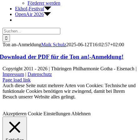
Förderer werden
Ekhof-Festival
OpenAir 2026
Suche
nach:
Ton an-Anmeldung
Maik Schulz
2025-06-12T16:02:57+02:00
Download der PDF für die Ton an!-Anmeldung!
Copyright 2011 - 2026 | Thüringen Philharmonie Gotha - Eisenach |
Impressum
|
Datenschutz
Facebook
Instagram
WhatsApp
YouTube
E-
Telefon
Page load link
Mail
Auch diese Seite nutzt mehrere Arten von Cookies: Technische und
funktionale Cookies benötigen wir zwingend, damit bei Ihrem
Besuch unserer Website alles gelingt.
Akzeptieren
Cookie Einstellungen
Ablehnen