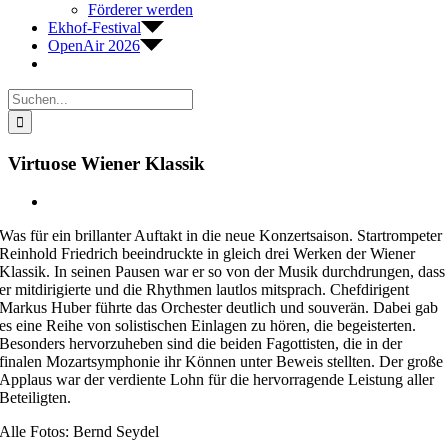
Förderer werden
Ekhof-Festival
OpenAir 2026
Suche
nach:
Virtuose Wiener Klassik
Zeige
grösseres
Was für ein brillanter Auftakt in die neue Konzertsaison. Startrompeter
Bild
Reinhold Friedrich beeindruckte in gleich drei Werken der Wiener
Klassik. In seinen Pausen war er so von der Musik durchdrungen, dass
er mitdirigierte und die Rhythmen lautlos mitsprach. Chefdirigent
Markus Huber führte das Orchester deutlich und souverän. Dabei gab
es eine Reihe von solistischen Einlagen zu hören, die begeisterten.
Besonders hervorzuheben sind die beiden Fagottisten, die in der
finalen Mozartsymphonie ihr Können unter Beweis stellten. Der große
Applaus war der verdiente Lohn für die hervorragende Leistung aller
Beteiligten.
Alle Fotos: Bernd Seydel