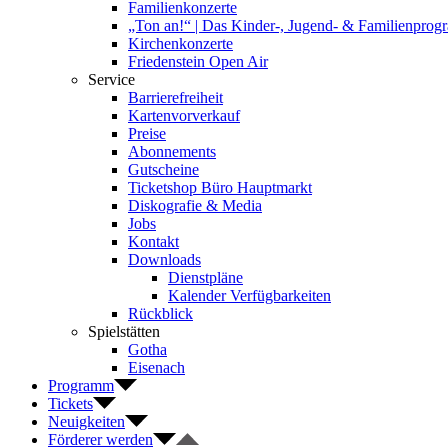
Familienkonzerte
„Ton an!“ | Das Kinder-, Jugend- & Familienpro
Kirchenkonzerte
Friedenstein Open Air
Service
Barrierefreiheit
Kartenvorverkauf
Preise
Abonnements
Gutscheine
Ticketshop Büro Hauptmarkt
Diskografie & Media
Jobs
Kontakt
Downloads
Dienstpläne
Kalender Verfügbarkeiten
Rückblick
Spielstätten
Gotha
Eisenach
Programm
Tickets
Neuigkeiten
Förderer werden