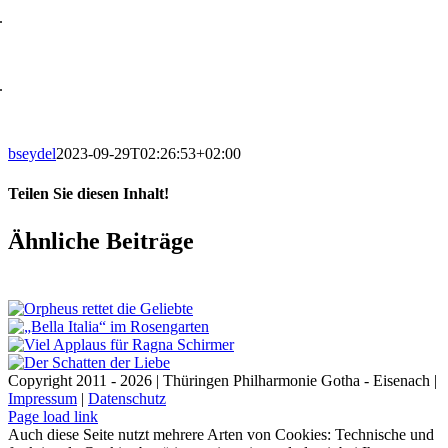
.
.
bseydel
2023-09-29T02:26:53+02:00
Teilen Sie diesen Inhalt!
Facebook
X
LinkedIn
E-
Ähnliche Beiträge
Mail
Copyright 2011 - 2026 | Thüringen Philharmonie Gotha - Eisenach |
Impressum
|
Datenschutz
Facebook
Instagram
WhatsApp
YouTube
E-
Telefon
Page load link
Mail
Auch diese Seite nutzt mehrere Arten von Cookies: Technische und