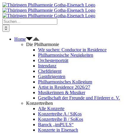
Zum
Inhalt
springen
Suche
nach:
Home
Die Philharmonie
Wir suchen: Conductor in Residence
Philharmonische Neuigkeiten
Orchesterporträt
Intendanz
Chefdirigent
Gastdirigenten
Philharmonisches Kollegium
Artist in Residence 2026/27
Musikerinnen & Musiker
Gesellschaft der Freunde und Förderer e. V.
Konzertreihen
Alle Konzerte
Konzertreihe A / SiKos
Konzertreihe B / SoKos
Barock „imPULS“
Konzerte in Eisenach