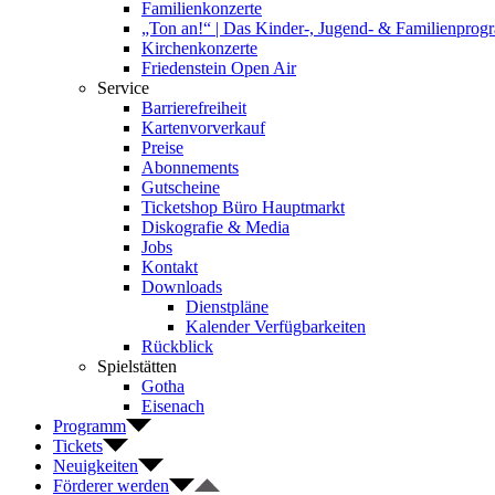
Familienkonzerte
„Ton an!“ | Das Kinder-, Jugend- & Familienpro
Kirchenkonzerte
Friedenstein Open Air
Service
Barrierefreiheit
Kartenvorverkauf
Preise
Abonnements
Gutscheine
Ticketshop Büro Hauptmarkt
Diskografie & Media
Jobs
Kontakt
Downloads
Dienstpläne
Kalender Verfügbarkeiten
Rückblick
Spielstätten
Gotha
Eisenach
Programm
Tickets
Neuigkeiten
Förderer werden