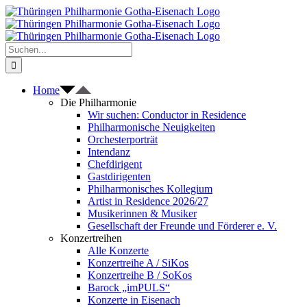
Zum
Inhalt
springen
Suche
nach:
Home
Die Philharmonie
Wir suchen: Conductor in Residence
Philharmonische Neuigkeiten
Orchesterporträt
Intendanz
Chefdirigent
Gastdirigenten
Philharmonisches Kollegium
Artist in Residence 2026/27
Musikerinnen & Musiker
Gesellschaft der Freunde und Förderer e. V.
Konzertreihen
Alle Konzerte
Konzertreihe A / SiKos
Konzertreihe B / SoKos
Barock „imPULS“
Konzerte in Eisenach