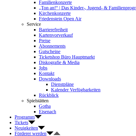
Familienkonzerte
„Ton an!“ | Das Kinder-, Jugend- & Familienpro
Kirchenkonzerte
Friedenstein Open Air
Service
Barrierefreiheit
Kartenvorverkauf
Preise
Abonnements
Gutscheine
Ticketshop Büro Hauptmarkt
Diskografie & Media
Jobs
Kontakt
Downloads
Dienstpläne
Kalender Verfügbarkeiten
Rückblick
Spielstätten
Gotha
Eisenach
Programm
Tickets
Neuigkeiten
Förderer werden