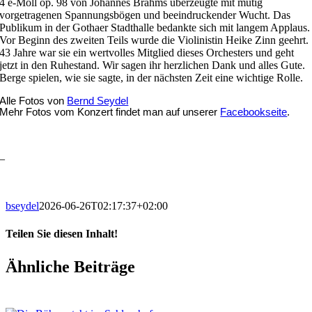
4 e-Moll op. 98 von Johannes Brahms überzeugte mit mutig
vorgetragenen Spannungsbögen und beeindruckender Wucht. Das
Publikum in der Gothaer Stadthalle bedankte sich mit langem Applaus.
Vor Beginn des zweiten Teils wurde die Violinistin Heike Zinn geehrt.
43 Jahre war sie ein wertvolles Mitglied dieses Orchesters und geht
jetzt in den Ruhestand. Wir sagen ihr herzlichen Dank und alles Gute.
Berge spielen, wie sie sagte, in der nächsten Zeit eine wichtige Rolle.
Alle Fotos von
Bernd Seydel
Mehr Fotos vom Konzert findet man auf unserer
Facebookseite
.
–
bseydel
2026-06-26T02:17:37+02:00
Teilen Sie diesen Inhalt!
Facebook
X
LinkedIn
E-
Ähnliche Beiträge
Mail