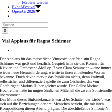
Förderer werden
Ekhof-Festival
OpenAir 2026
Suche
nach:
Viel Applaus für Ragna Schirmer
Zeige
grösseres
Der Applaus für das meisterliche Virtuosität der Pianistin Ragna
Bild
Schirmer war groß und herzlich. Gespielt hatte sie das Konzert für
Klavier und Orchester a-Moll op. 7 von Clara Schumann – eine immer
wieder neue Herausforderung, wie sie in ihren einleitenden Worten
bekannte. Doch davon merkte das Publikum nichts, denn kraftvoll,
selbstsicher und differenziert spielte sie zum Orchester, das von
Chefdirigent Markus Huber geleitet wurde. Der Cellist Michael
Hochreither hatte im ungewöhnlichen Mittelteil die zweite Solistenrolle
übernommen.
Das Motte dieses Sinfoniekonzerts war „Der Schatten der Liebe“, was
sich auf die Beziehungen der drei Menschen bezieht, die mit ihren
Kompositionen diesen Abend prägten. Die abschließende Sinfonie Nr.