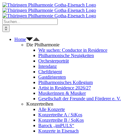
Zum
Inhalt
springen
Suche
nach:
Home
Die Philharmonie
Wir suchen: Conductor in Residence
Philharmonische Neuigkeiten
Orchesterporträt
Intendanz
Chefdirigent
Gastdirigenten
Philharmonisches Kollegium
Artist in Residence 2026/27
Musikerinnen & Musiker
Gesellschaft der Freunde und Förderer e. V.
Konzertreihen
Alle Konzerte
Konzertreihe A / SiKos
Konzertreihe B / SoKos
Barock „imPULS“
Konzerte in Eisenach