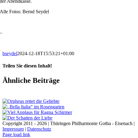
der Abendkasse.
Alle Fotos: Bernd Seydel
–
bseydel
2024-12-18T15:53:21+01:00
Teilen Sie diesen Inhalt!
Facebook
X
LinkedIn
E-
Ähnliche Beiträge
Mail
Copyright 2011 - 2026 | Thüringen Philharmonie Gotha - Eisenach |
Impressum
|
Datenschutz
Facebook
Instagram
WhatsApp
YouTube
E-
Telefon
Page load link