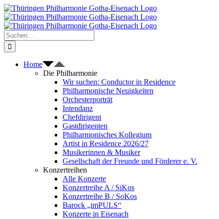
Zum
Inhalt
springen
Suche
nach:
Home
Die Philharmonie
Wir suchen: Conductor in Residence
Philharmonische Neuigkeiten
Orchesterporträt
Intendanz
Chefdirigent
Gastdirigenten
Philharmonisches Kollegium
Artist in Residence 2026/27
Musikerinnen & Musiker
Gesellschaft der Freunde und Förderer e. V.
Konzertreihen
Alle Konzerte
Konzertreihe A / SiKos
Konzertreihe B / SoKos
Barock „imPULS“
Konzerte in Eisenach