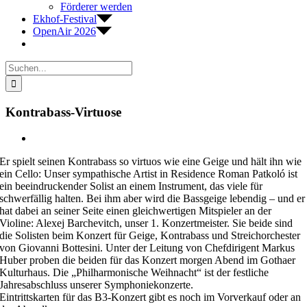
Förderer werden
Ekhof-Festival
OpenAir 2026
Suche
nach:
Kontrabass-Virtuose
Zeige
grösseres
Er spielt seinen Kontrabass so virtuos wie eine Geige und hält ihn wie
Bild
ein Cello: Unser sympathische Artist in Residence Roman Patkoló ist
ein beeindruckender Solist an einem Instrument, das viele für
schwerfällig halten. Bei ihm aber wird die Bassgeige lebendig – und er
hat dabei an seiner Seite einen gleichwertigen Mitspieler an der
Violine: Alexej Barchevitch, unser 1. Konzertmeister. Sie beide sind
die Solisten beim Konzert für Geige, Kontrabass und Streichorchester
von Giovanni Bottesini. Unter der Leitung von Chefdirigent Markus
Huber proben die beiden für das Konzert morgen Abend im Gothaer
Kulturhaus. Die „Philharmonische Weihnacht“ ist der festliche
Jahresabschluss unserer Symphoniekonzerte.
Eintrittskarten für das B3-Konzert gibt es noch im Vorverkauf oder an