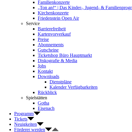
Familienkonzerte
„Ton an!“ | Das Kinder-, Jugend- & Familienpro
Kirchenkonzerte
Friedenstein Open Air
Service
Barrierefreiheit
Kartenvorverkauf
Preise
Abonnements
Gutscheine
Ticketshop Büro Hauptmarkt
Diskografie & Media
Jobs
Kontakt
Downloads
Dienstpläne
Kalender Verfügbarkeiten
Rückblick
Spielstätten
Gotha
Eisenach
Programm
Tickets
Neuigkeiten
Förderer werden