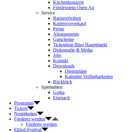
Kirchenkonzerte
Friedenstein Open Air
Service
Barrierefreiheit
Kartenvorverkauf
Preise
Abonnements
Gutscheine
Ticketshop Büro Hauptmarkt
Diskografie & Media
Jobs
Kontakt
Downloads
Dienstpläne
Kalender Verfügbarkeiten
Rückblick
Spielstätten
Gotha
Eisenach
Programm
Tickets
Neuigkeiten
Förderer werden
Förderer werden
Ekhof-Festival