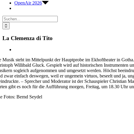
OpenAir 2026
Suche
nach:
La Clemenza di Tito
Zeige
grösseres
e Musik steht im Mittelpunkt der Hauptprobe im Ekhoftheater in Gotha
Bild
ristoph Willibald Gluck. Gespielt wird auf historischen Instrumenten un
sikern sogleich aufgenommen und umgesetzt werden. Höchst beeindruck
d zwar einfach deswegen, weil er ungemein virtuos, beseelt und ja, ung
eindruckte. – Sprecher und Moderator ist der Schauspieler Christian Ma
rten gibt es noch für die Aufführung morgen, Freitag, um 18.30 Uhr und
le Fotos: Bernd Seydel