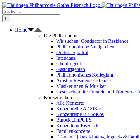
Zum
Inhalt
Suche
springen
nach:
Home
Die Philharmonie
Wir suchen: Conductor in Residence
Philharmonische Neuigkeiten
Orchesterporträt
Intendanz
Chefdirigent
Gastdirigenten
Philharmonisches Kollegium
Artist in Residence 2026/27
Musikerinnen & Musiker
Gesellschaft der Freunde und Förderer e. 
Konzertreihen
Alle Konzerte
Konzertreihe A / SiKos
Konzertreihe B / SoKos
Barock „imPULS“
Konzerte in Eisenach
Familienkonzerte
„Ton an!“ | Das Kinder-, Jugend- & Fami