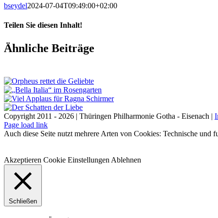
bseydel
2024-07-04T09:49:00+02:00
Teilen Sie diesen Inhalt!
Facebook
X
LinkedIn
E-
Ähnliche Beiträge
Mail
Copyright 2011 - 2026 | Thüringen Philharmonie Gotha - Eisenach |
Facebook
Instagram
WhatsApp
YouTube
E-
Telefon
Page load link
Mail
Auch diese Seite nutzt mehrere Arten von Cookies: Technische und fu
Akzeptieren
Cookie Einstellungen
Ablehnen
Schließen