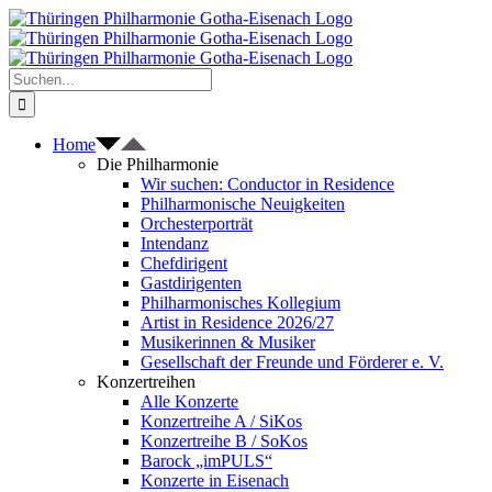
Zum
Inhalt
springen
Suche
nach:
Home
Die Philharmonie
Wir suchen: Conductor in Residence
Philharmonische Neuigkeiten
Orchesterporträt
Intendanz
Chefdirigent
Gastdirigenten
Philharmonisches Kollegium
Artist in Residence 2026/27
Musikerinnen & Musiker
Gesellschaft der Freunde und Förderer e. V.
Konzertreihen
Alle Konzerte
Konzertreihe A / SiKos
Konzertreihe B / SoKos
Barock „imPULS“
Konzerte in Eisenach