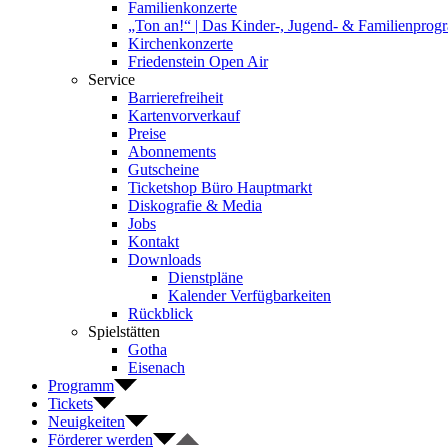
Familienkonzerte
„Ton an!“ | Das Kinder-, Jugend- & Familienpro
Kirchenkonzerte
Friedenstein Open Air
Service
Barrierefreiheit
Kartenvorverkauf
Preise
Abonnements
Gutscheine
Ticketshop Büro Hauptmarkt
Diskografie & Media
Jobs
Kontakt
Downloads
Dienstpläne
Kalender Verfügbarkeiten
Rückblick
Spielstätten
Gotha
Eisenach
Programm
Tickets
Neuigkeiten
Förderer werden