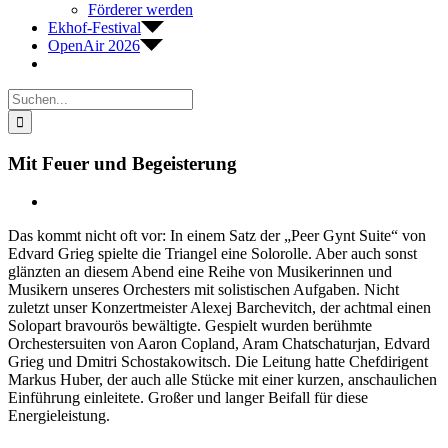
Förderer werden
Ekhof-Festival
OpenAir 2026
Suche
nach:
Mit Feuer und Begeisterung
Zeige
grösseres
Das kommt nicht oft vor: In einem Satz der „Peer Gynt Suite“ von
Bild
Edvard Grieg spielte die Triangel eine Solorolle. Aber auch sonst
glänzten an diesem Abend eine Reihe von Musikerinnen und
Musikern unseres Orchesters mit solistischen Aufgaben. Nicht
zuletzt unser Konzertmeister Alexej Barchevitch, der achtmal einen
Solopart bravourös bewältigte. Gespielt wurden berühmte
Orchestersuiten von Aaron Copland, Aram Chatschaturjan, Edvard
Grieg und Dmitri Schostakowitsch. Die Leitung hatte Chefdirigent
Markus Huber, der auch alle Stücke mit einer kurzen, anschaulichen
Einführung einleitete. Großer und langer Beifall für diese
Energieleistung.