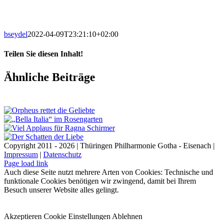
bseydel
2022-04-09T23:21:10+02:00
Teilen Sie diesen Inhalt!
Facebook
X
LinkedIn
E-
Ähnliche Beiträge
Mail
Copyright 2011 - 2026 | Thüringen Philharmonie Gotha - Eisenach |
Impressum
|
Datenschutz
Facebook
Instagram
WhatsApp
YouTube
E-
Telefon
Page load link
Mail
Auch diese Seite nutzt mehrere Arten von Cookies: Technische und
funktionale Cookies benötigen wir zwingend, damit bei Ihrem
Besuch unserer Website alles gelingt.
Akzeptieren
Cookie Einstellungen
Ablehnen