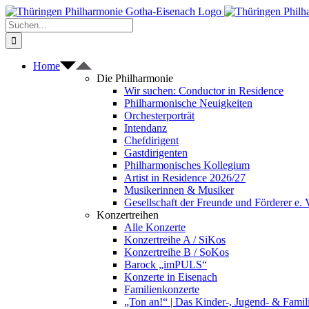
Zum
Inhalt
Suche
springen
nach:
Home
Die Philharmonie
Wir suchen: Conductor in Residence
Philharmonische Neuigkeiten
Orchesterporträt
Intendanz
Chefdirigent
Gastdirigenten
Philharmonisches Kollegium
Artist in Residence 2026/27
Musikerinnen & Musiker
Gesellschaft der Freunde und Förderer e. 
Konzertreihen
Alle Konzerte
Konzertreihe A / SiKos
Konzertreihe B / SoKos
Barock „imPULS“
Konzerte in Eisenach
Familienkonzerte
„Ton an!“ | Das Kinder-, Jugend- & Fami