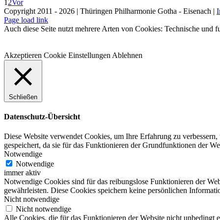
1
2
Vor
Copyright 2011 - 2026 | Thüringen Philharmonie Gotha - Eisenach |
Facebook
Instagram
WhatsApp
YouTube
E-
Telefon
Page load link
Mail
Auch diese Seite nutzt mehrere Arten von Cookies: Technische und fu
Akzeptieren
Cookie Einstellungen
Ablehnen
Schließen
Datenschutz-Übersicht
Diese Website verwendet Cookies, um Ihre Erfahrung zu verbessern, 
gespeichert, da sie für das Funktionieren der Grundfunktionen der W
Notwendige
Notwendige
immer aktiv
Notwendige Cookies sind für das reibungslose Funktionieren der Web
gewährleisten. Diese Cookies speichern keine persönlichen Informati
Nicht notwendige
Nicht notwendige
Alle Cookies, die für das Funktionieren der Website nicht unbedingt