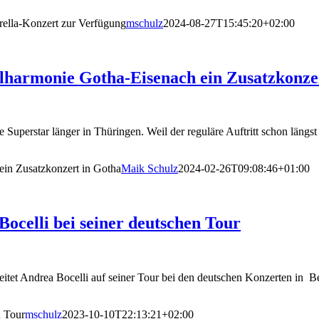
rrella-Konzert zur Verfügung
mschulz
2024-08-27T15:45:20+02:00
ilharmonie Gotha-Eisenach ein Zusatzkonze
che Superstar länger in Thüringen. Weil der reguläre Auftritt schon längst
ein Zusatzkonzert in Gotha
Maik Schulz
2024-02-26T09:08:46+01:00
ocelli bei seiner deutschen Tour
eitet Andrea Bocelli auf seiner Tour bei den deutschen Konzerten in 
n Tour
mschulz
2023-10-10T22:13:21+02:00