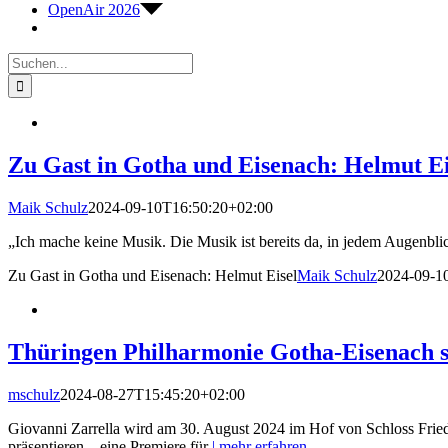
OpenAir 2026
Suche
nach:
Zu Gast in Gotha und Eisenach: Helmut Ei
Maik Schulz
2024-09-10T16:50:20+02:00
„Ich mache keine Musik. Die Musik ist bereits da, in jedem Augenblic
Zu Gast in Gotha und Eisenach: Helmut Eisel
Maik Schulz
2024-09-1
Thüringen Philharmonie Gotha-Eisenach st
mschulz
2024-08-27T15:45:20+02:00
Giovanni Zarrella wird am 30. August 2024 im Hof von Schloss Frie
präsentieren – eine Premiere für
| mehr erfahren