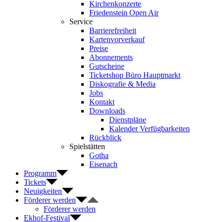
Kirchenkonzerte
Friedenstein Open Air
Service
Barrierefreiheit
Kartenvorverkauf
Preise
Abonnements
Gutscheine
Ticketshop Büro Hauptmarkt
Diskografie & Media
Jobs
Kontakt
Downloads
Dienstpläne
Kalender Verfügbarkeiten
Rückblick
Spielstätten
Gotha
Eisenach
Programm
Tickets
Neuigkeiten
Förderer werden
Förderer werden
Ekhof-Festival