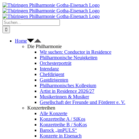
Zum
Inhalt
springen
Suche
nach:
Home
Die Philharmonie
Wir suchen: Conductor in Residence
Philharmonische Neuigkeiten
Orchesterporträt
Intendanz
Chefdirigent
Gastdirigenten
Philharmonisches Kollegium
Artist in Residence 2026/27
Musikerinnen & Musiker
Gesellschaft der Freunde und Förderer e. V.
Konzertreihen
Alle Konzerte
Konzertreihe A / SiKos
Konzertreihe B / SoKos
Barock „imPULS“
Konzerte in Eisenach