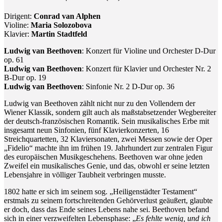
Dirigent:
Conrad van Alphen
Violine:
Maria Solozobova
Klavier:
Martin Stadtfeld
Ludwig van Beethoven
: Konzert für Violine und Orchester D-Dur
op. 61
Ludwig van Beethoven
: Konzert für Klavier und Orchester Nr. 2
B-Dur op. 19
Ludwig van Beethoven
: Sinfonie Nr. 2 D-Dur op. 36
Ludwig van Beethoven zählt nicht nur zu den Vollendern der
Wiener Klassik, sondern gilt auch als maßstabsetzender Wegbereiter
der deutsch-französischen Romantik. Sein musikalisches Erbe mit
insgesamt neun Sinfonien, fünf Klavierkonzerten, 16
Streichquartetten, 32 Klaviersonaten, zwei Messen sowie der Oper
„Fidelio“ machte ihn im frühen 19. Jahrhundert zur zentralen Figur
des europäischen Musikgeschehens. Beethoven war ohne jeden
Zweifel ein musikalisches Genie, und das, obwohl er seine letzten
Lebensjahre in völliger Taubheit verbringen musste.
1802 hatte er sich im seinem sog. „Heiligenstädter Testament“
erstmals zu seinem fortschreitenden Gehörverlust geäußert, glaubte
er doch, dass das Ende seines Lebens nahe sei. Beethoven befand
sich in einer verzweifelten Lebensphase: „
Es fehlte wenig, und ich