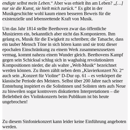
endigte selbst mein Leben.
“ Aber was erhielt ihn am Leben? „
[…]
nur sie die Kunst, sie hielt mich zurück.“
Es gibt in der
Musikgeschichte wohl kaum einen besseren Beweis für die
existenzielle und lebensrettende Kraft von Musik.
Um das Jahr 1814 stellte Beethoven zwar das öffentliche
Musizieren ein, bekanntlich aber nicht das Komponieren. Ihm
gelang es, Musik für die Ewigkeit zu schreiben; die Tatsache, dass
ein tauber Mensch Töne in sich hören kann und sie trotz dieser
epochalen Einschränkung zu einem Werk zusammenzusetzen
vermag, kommt nahezu einem Wunder gleich. Beethovens Kampf
gegen sein Schicksal schlug sich in waghalsig revolutionären
Kompositionen nieder, die als wahre „Welt-Musik“ bezeichnet
werden können. Zu ihnen zählt neben dem „Klavierkonzert Nr. 2“
auch sein „Konzert für Violine“ D-Dur op. 61 – es verkörpert die
klassische Periode des Meisters. Selbst über 200 Jahre nach seiner
Entstehung inspiriert es die Solistinnen und Solisten stets aufs Neue
zu bisweilen sogar kontrovers diskutierten Interpretationen – die
Beliebtheit des Violinkonzerts beim Publikum ist bis heute
ungebrochen!
Zu diesem Sinfoniekonzert kann leider keine Einführung angeboten
werden.