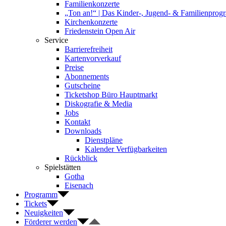
Familienkonzerte
„Ton an!“ | Das Kinder-, Jugend- & Familienpro
Kirchenkonzerte
Friedenstein Open Air
Service
Barrierefreiheit
Kartenvorverkauf
Preise
Abonnements
Gutscheine
Ticketshop Büro Hauptmarkt
Diskografie & Media
Jobs
Kontakt
Downloads
Dienstpläne
Kalender Verfügbarkeiten
Rückblick
Spielstätten
Gotha
Eisenach
Programm
Tickets
Neuigkeiten
Förderer werden