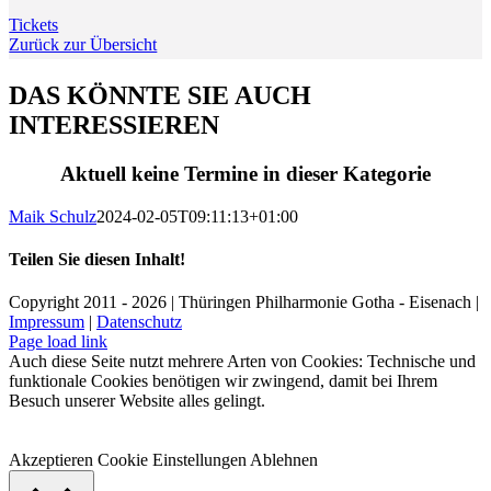
Tickets
Zurück zur Übersicht
DAS KÖNNTE SIE AUCH
INTERESSIEREN
Aktuell keine Termine in dieser Kategorie
Maik Schulz
2024-02-05T09:11:13+01:00
Teilen Sie diesen Inhalt!
Facebook
X
LinkedIn
E-
Copyright 2011 - 2026 | Thüringen Philharmonie Gotha - Eisenach |
Mail
Impressum
|
Datenschutz
Facebook
Instagram
WhatsApp
YouTube
E-
Telefon
Page load link
Mail
Auch diese Seite nutzt mehrere Arten von Cookies: Technische und
funktionale Cookies benötigen wir zwingend, damit bei Ihrem
Besuch unserer Website alles gelingt.
Akzeptieren
Cookie Einstellungen
Ablehnen