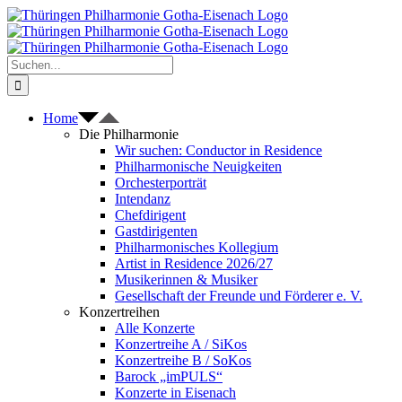
Zum
Inhalt
springen
Suche
nach:
Home
Die Philharmonie
Wir suchen: Conductor in Residence
Philharmonische Neuigkeiten
Orchesterporträt
Intendanz
Chefdirigent
Gastdirigenten
Philharmonisches Kollegium
Artist in Residence 2026/27
Musikerinnen & Musiker
Gesellschaft der Freunde und Förderer e. V.
Konzertreihen
Alle Konzerte
Konzertreihe A / SiKos
Konzertreihe B / SoKos
Barock „imPULS“
Konzerte in Eisenach