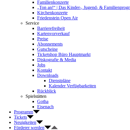
Familienkonzerte
„Ton an!“ | Das Kinder-, Jugend- & Familienpro
Kirchenkonzerte
Friedenstein Open Air
Service
Barrierefreiheit
Kartenvorverkauf
Preise
Abonnements
Gutscheine
Ticketshop Büro Hauptmarkt
Diskografie & Media
Jobs
Kontakt
Downloads
Dienstpläne
Kalender Verfügbarkeiten
Rückblick
Spielstätten
Gotha
Eisenach
Programm
Tickets
Neuigkeiten
Förderer werden