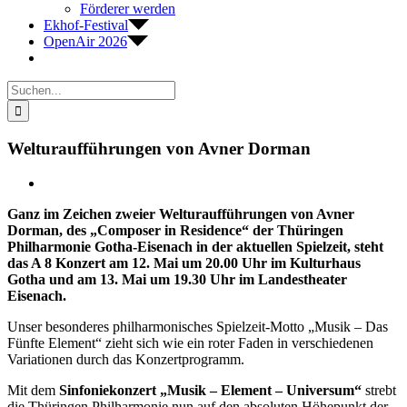
Förderer werden
Ekhof-Festival
OpenAir 2026
Suche
nach:
Welturaufführungen von Avner Dorman
Zeige
grösseres
Ganz im Zeichen zweier Welturaufführungen von Avner
Bild
Dorman, des „Composer in Residence“ der Thüringen
Philharmonie Gotha-Eisenach in der aktuellen Spielzeit, steht
das A 8 Konzert am 12. Mai um 20.00 Uhr im Kulturhaus
Gotha und am 13. Mai um 19.30 Uhr im Landestheater
Eisenach.
Unser besonderes philharmonisches Spielzeit-Motto „Musik – Das
Fünfte Element“ zieht sich wie ein roter Faden in verschiedenen
Variationen durch das Konzertprogramm.
Mit dem
Sinfoniekonzert „Musik – Element – Universum“
strebt
die Thüringen Philharmonie nun auf den absoluten Höhepunkt der