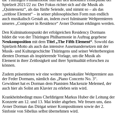
Spielzeit 2021/22 zu: Der Fokus richtet sich auf die Musik als
„Quintessenz“, als das fünfte Seiende, und nimmt so – als das
„zeitlose Element“ – in seiner philosophischen Form nun endlich
auch musikalisch Gestalt an, indem zwei fulminante Weltpremieren
unseres „Composer in Residence“ Avner Dorman erklingen werden.
Den Kulminationspunkt der erfolgreichen Residency Dormans
bildet die von der Thüringen Philharmonie in Auftrag gegebene
Neukomposition
mit dem
Titel „The Fifth Element“
. Sowohl das
Spielzeit-Motto als auch das intensive Auseinandersetzen mit der
Musik- und Kulturgeschichte Thüringens und seiner Welterberegion
dienten Dorman als inspirierende Vorlage, um die Musik als
Element in ihrer Zeitlosigkeit und ihrer Spiritualität erforschen zu
können.
Zudem präsentieren wir eine weitere spektakuläre Weltpremiere aus
der Feder Dormans, nämlich das „Piano Concerto No. 3“.
Gewidmet hat es Dorman dem Pianisten Mackenzie Melemed, der
auch hier als Solist am Klavier zu erleben sein wird.
Krankheitsbedingt muss Chefdirigent Markus Huber die Leitung der
Konzerte am 12. und 13. Mai leider abgeben. Wir freuen uns, dass
Avner Dorman das Dirigat seiner Kompositionen sowie der 2.
Sinfonie von Sibelius selbst übernehmen wird.