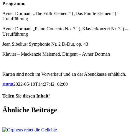
Programm:
Avner Dorman: „The Fifth Element“ („Das Fünfte Element“) –
Uraufführung
Avner Dorman: „Piano Concerto No. 3“ („Klavierkonzert Nr. 3“) –
Uraufführung
Jean Sibelius: Symphonie Nr. 2 D-Dur, op. 43
Klavier – Mackenzie Melemed, Dirigent – Avner Dorman
Karten sind noch im Vorverkauf und an der Abendkasse erhältlich.
sistrut
2022-05-10T14:27:42+02:00
Teilen Sie diesen Inhalt!
Facebook
X
LinkedIn
E-
Ähnliche Beiträge
Mail